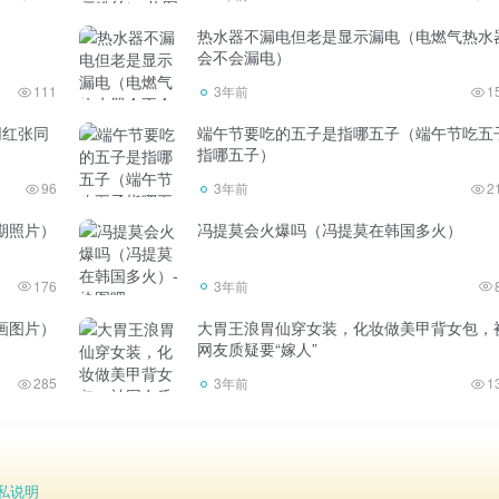
热水器不漏电但老是显示漏电（电燃气热水
会不会漏电）
111
3年前
1
网红张同
端午节要吃的五子是指哪五子（端午节吃五
指哪五子）
96
3年前
2
期照片）
冯提莫会火爆吗（冯提莫在韩国多火）
176
3年前
画图片）
大胃王浪胃仙穿女装，化妆做美甲背女包，
网友质疑要“嫁人”
285
3年前
1
私说明