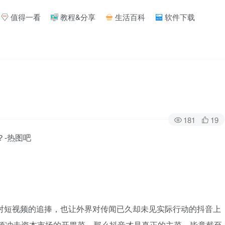
值得一看
教程&分享
生活百科
软件下载
181
19
凸显市场对短视频的追捧，也让外界对传闻已久却未见实际行动的抖音上
r是短视频冲击资本市场的开胃菜，那么抖音才是真正的主菜。毕竟截至