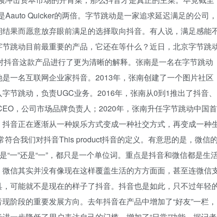
Aauto Quicker的两倍。字节跳动是一家追求延迟满足的公司，
期结果而愿意放弃眼前满足的选择取向抖音。有人说，满足感能
字节跳动目前最重要的产品，它还在等什么？近日，北京字节跳
对抖音这款产品进行了更为清晰的解释。张南是一名在字节跳动
是一名互联网企业家抖音。2013年，张南创建了一个图片社区
节跳动，负责UGC业务。2016年，张南从0到1推出了抖音、
CEO，公司市场品牌负责人；2020年，张南升任字节跳动中国首
，抖音正在逐渐从一种娱乐方式变成一种社交方式，再变成一种
合我们对抖音This product抖音的定义。有意思的是，微信
是“一”还是“一”，都只是一个单位词。重点是抖音和微信都是生
，微信其实并没有像现在这样覆盖生活的方方面面，甚至连微信
具，可能就不是现在的样子了抖音。抖音也是如此，只不过年轻
现阶段的重要发展方向。去年抖音在产品中增加了“好友”一栏，
进一步降低了用户表达自己的门槛，增加了“日常”功能。据记者