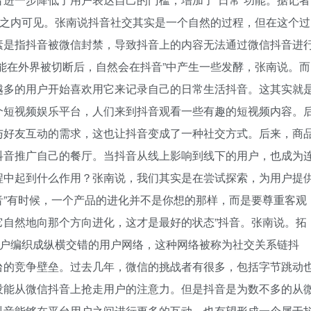
天之内可见。张南说抖音社交其实是一个自然的过程，但在这个过
素是指抖音被微信封禁，导致抖音上的内容无法通过微信抖音进
能在外界被切断后，自然会在抖音”中产生一些发酵，张南说。而
越多的用户开始喜欢用它来记录自己的日常生活抖音。这其实就
个短视频娱乐平台，人们来到抖音观看一些有趣的短视频内容。
与好友互动的需求，这也让抖音变成了一种社交方式。后来，商
抖音推广自己的餐厅。当抖音从线上影响到线下的用户，也成为
程中起到什么作用？张南说，我们其实是在尝试探索，为用户提
音”有时候，一个产品的进化并不是你想的那样，而是要尊重客观
它自然地向那个方向进化，这才是最好的状态”抖音。张南说。拓
用户编织成纵横交错的用户网络，这种网络被称为社交关系链抖
台的竞争壁垒。过去几年，微信的挑战者有很多，包括字节跳动
没能从微信抖音上抢走用户的注意力。但是抖音是为数不多的从
抖音能够在平台用户之间进行更多的互动，也有望形成一个属于