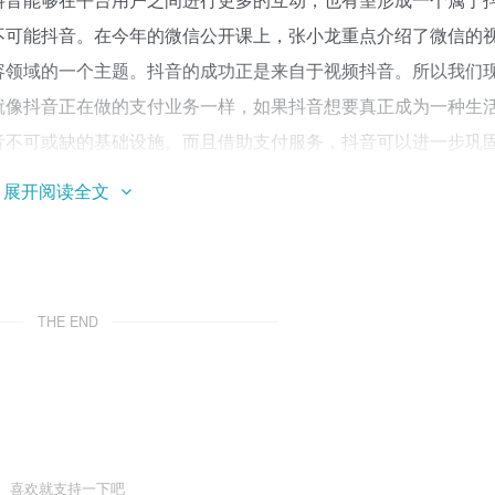
不可能抖音。在今年的微信公开课上，张小龙重点介绍了微信的
容领域的一个主题。抖音的成功正是来自于视频抖音。所以我们
就像抖音正在做的支付业务一样，如果抖音想要真正成为一种生
音不可或缺的基础设施。而且借助支付服务，抖音可以进一步巩
音是人从物理社会到线上的投影，所以每个抖音视频的背后，都有
展开阅读全文
音。所以抖音是一个为用户提供视觉表达的平台，无论是视频还
个性和人格抖音。“除了更好地表达自己，用户需要在上网后重新
仅可以把自己想卖的东西卖到线下，还可以卖到线上给更多的人抖
了自己，还建立了新的关系。”在张南看来,抖音需要做的是围绕
THE END
在抖音上开店卖货也是服务。但是，这些服务并不是无边界的抖
自己的局限一样。“我认为，一个公司和一个产品都有自己的局限
这个产品最初的产品框架，这个产品的框架不可能适合各种方
频表达，这也会限制抖音的发展。要理解产品的局限性，产品就像
喜欢就支持一下吧
炸。张南说。更多信息请下载21财经APP作者:白阳编辑:金山