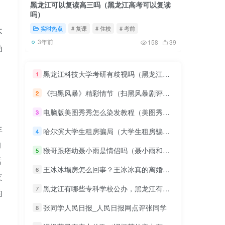
黑龙江可以复读高三吗（黑龙江高考可以复读
关于快手
吗）
实时热点
# 复课
# 住校
# 考前
教程&
不
3年前
3年前
158
39
动
黑龙江科技大学考研有歧视吗（黑龙江科技大学可不可以考研）
1
《扫黑风暴》精彩情节（扫黑风暴剧评微博豆瓣）
2
电脑版美图秀秀怎么染发教程（美图秀秀的染发软件）
3
生
哈尔滨大学生租房骗局（大学生租房骗局）
4
的
猴哥跟痞幼聂小雨是情侣吗（聂小雨和猴哥跟痞幼什么关系）
5
活
王冰冰塌房怎么回事？王冰冰真的离婚了吗？王冰冰个人资料
6
支
黑龙江有哪些专科学校公办，黑龙江有哪些专科学校很好
7
的
张同学人民日报_人民日报网点评张同学
8