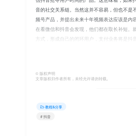
音的社交关系链。当然这并不容易，但也不是
频号产品，并提出未来十年视频表达应该是内
在看微信和抖音会发现，他们都在取长补短。
方式，形成自己的闭环用户，支付业务将是抖
其用户关系链。张南说抖音的本质是“人”，抖
一个真实的人，每个人都有自己的人格特征抖
直播，为了更好的帮助用户在线上塑造自己的
©
版权声明
找到他们的关系，”张南说。“比如有的店主不
文章版权归作者所有，未经允许请勿转载。
音。对于这些店主来说，他们不仅在抖音上重塑
“人”提供服务。比如视频号的表达就是服务，
音。张南说抖音必须有边界，就像每个人都有
教程&分享
性。但一个产品的局限或边界是什么，取决于
# 抖音
向。”对于抖音，最初的产品框架是全屏和视
一个容器。不能给产品加无数功能，不然容器会爆