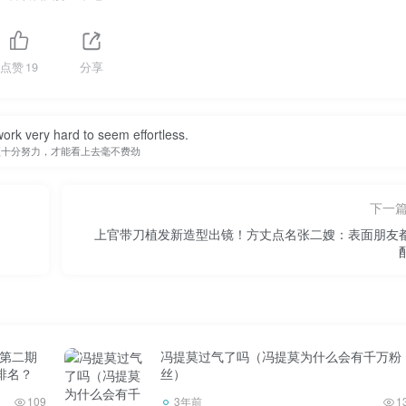
点赞
19
分享
ork very hard to seem effortless.
须十分努力，才能看上去毫不费劲
下一
上官带刀植发新造型出镜！方丈点名张二嫂：表面朋友
》第二期
冯提莫过气了吗（冯提莫为什么会有千万粉
排名？
丝）
109
3年前
1