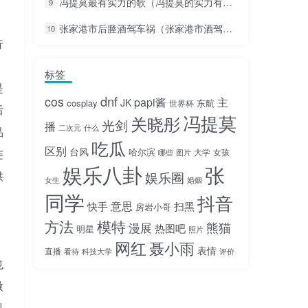
冯提莫最有实力的歌（冯提莫的实力有多强）
9
张家港市后塍酒驾车祸（张家港市酒驾视频）
10
行
标签
是
dnf
cos
papi酱
主
JK
cosplay
东航
世界杯
后
冯提莫
关晓彤
光剑
播
二次元
什么
品
吃瓜
区别
台风
哈尔滨
大学
女孩
连
哪些
图片
娱乐八卦
张
娱乐圈
供
女生
婚姻
同学
抖音
意思
快手
扫黑
房岩小哥
方法
模特
熊猫
漫展
热图吧
明星
照片
网红
聂小雨
表情
直播
看待
科技大学
评价
也
微
抖