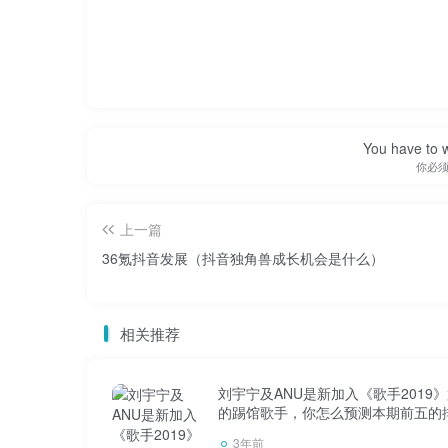
标签:抖音
You have to w
你必
上一篇
36氪抖音发展（抖音独角兽成长机会是什么）
相关推荐
刘宇宁及ANU是新加入《歌手2019
的踢馆歌手，你怎么预测本期前五的
3年前