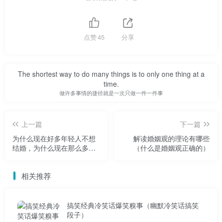
至于年轻人害怕结婚，从表面上看，很大程度上是因为
离婚率高，因为耳边的离婚案件太多，导致对离婚的恐惧。
但进一步讨论，我们就能看出，离婚一定是因为婚姻关系太
点赞
45
分享
薄弱，基础不牢固，否则谁也不想走那么远。但是基础薄弱
的原因是什么呢？
The shortest way to do many things is to only one thing at a
time.
从婚姻中人的行为来看，现在很多人都意识到了这样一
做许多事情的捷径就是一次只做一件一件事
个问题。大家都在思考如何维持婚姻关系，让白头偕老成为
可能。为此，他们也采取了很多相应的措施，在不知道婚姻
上一篇
下一篇
漏洞根源的情况下，本能地在婚姻关系中增加婚姻成功的筹
为什么现在好多年轻人不想
解读婚姻观的理论有哪些
码，以防止离婚的发生。
结婚，为什么现在那么多年
（什么是婚姻观正确的）
轻人不想结婚
那么婚姻中最好的筹码是什么呢？换句话说，怎样才能
相关推荐
为自己的婚姻多做些保险？在当今这个金钱至上的社会，一
种本能的看法是，似乎增加结婚成本就能把离婚的可能性拒
搞笑经典冷笑话爆笑糗事（幽默冷笑话搞笑
段子）
之门外。提供更多条件，举办豪华婚礼。彩礼、车、房、票