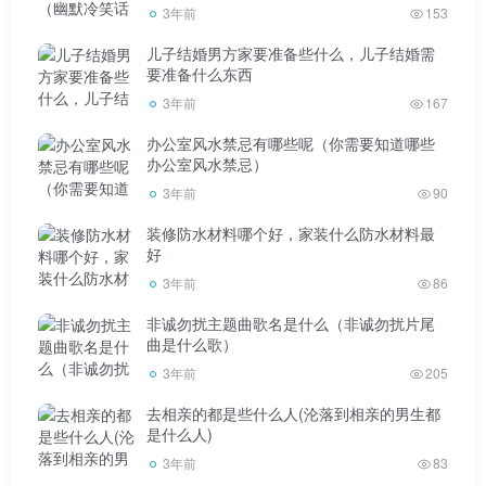
3年前
153
越多越好。似乎只有这样的婚姻才是最好的保险。不知不觉
中，大家似乎达成了一个共识，那就是既然不能立法禁止离
儿子结婚男方家要准备些什么，儿子结婚需
要准备什么东西
婚，就应该用目前大家最关心的金钱来绑架婚姻，增加婚姻
3年前
167
的筹码来提升/kloc-1婚姻的性。这是彩礼越来越高，要房要
办公室风水禁忌有哪些呢（你需要知道哪些
车现象盛行的根本原因。也是年轻人结婚难的原因之一。
办公室风水禁忌）
3年前
90
但是婚姻真的保险吗实践是检验真理的唯一标准。从实
装修防水材料哪个好，家装什么防水材料最
际效果来看，这显然是一个误区。钱保障了我们的基本生
好
活，却无法保障我们的婚姻。
3年前
86
非诚勿扰主题曲歌名是什么（非诚勿扰片尾
实际上并没有起到婚姻保险的作用，反而增加了婚姻的
曲是什么歌）
金钱筹码，加剧了婚姻中男女的对立关系，使婚姻关系更加
3年前
205
脆弱，婚姻更快破裂。有些婚姻只是在形成的过程中，有些
去相亲的都是些什么人(沦落到相亲的男生都
甚至是在婚礼前刚刚分手。
是什么人)
3年前
83
说出破裂的原因是可笑的。有的是结婚时彩礼不够造成