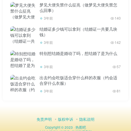
梦见大便失禁什么征兆（做梦见大便失禁怎
的，有的是婚房是否加了女方名字造成的，有的甚至是结婚
么回事）
时下车时女方钱不够，男方足球踢得没有中国好造成的。这
3年前
140
些都离不开“钱”字。好像只要钱到位，婚姻就有保险保障
结婚证多少钱可以拿到（结婚证一共要几块
了。
钱）
3年前
142
但是，其实我们可以看到，所有围绕婚姻的婚姻关系，
特别想结婚是婚动了吗，想结婚了是为什么
最后都很难走远。一些富豪明星的婚礼给了我们很好的证
据。可以说，其盛也盛，其亡也骤。实践告诉我们，越是用
3年前
57
金钱来演绎轰轰烈烈的婚姻结局，越是悲剧。
出去约会吃饭适合穿什么样的衣服（约会适
合穿什么衣服）
因为这样一种婚姻绑架和金钱的关系，它的性质发生了
3年前
81
根本的变化。本应建立在感情基础上的婚姻关系，演变成了
赤裸裸的利益关系。人性最经不起考验的时候，就是在利益
面前。一旦赌注很高，如果婚姻双方都没有坚定的信念，那
免责声明
版权申诉
隐私说明
么婚姻的破裂往往只是弹指一挥间的事情。更何况我们生活
Copyright © 2023 ·
热图吧