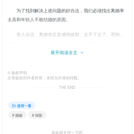
为了找到解决上述问题的好办法，我们必须找出离婚率
太高和年轻人不敢结婚的原因。
有人会说，离婚肯定是感情破裂，走不下去了。否则，
与其拆十座庙，不如断一桩婚。谁想走上离婚的道路？如果
是这样，那就好办了。以后可以立法禁止离婚，就没事了。
展开阅读全文
虽然会有一些看不见的社会隐患，但比现在的尴尬局面好多
了。
©
版权声明
文章版权归作者所有，未经允许请勿转载。
这时候有人会说这不人道。但是你知道我们现在面临的
THE END
婚姻状况就不会这么说了。毕竟我们现在的社会，大部分情
侣都是先谈恋爱再结婚，所以感情基础应该还是不错的。感
值得一看
情破裂可能只是一时冲动，很有可能需要时间来抚平。况
# 婚姻
# 保险
且，老话说的好，没有不吵架的夫妻。
喜欢就支持一下吧