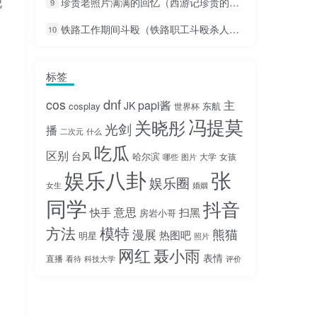
把
珍贵老照片满满的回忆（西游记珍贵的老照片满满的回忆）
9
铁路工作期间斗殴（铁路职工斗殴杀人案）
10
标签
dnf
cos
papi酱
主
JK
cosplay
东航
世界杯
冯提莫
关晓彤
光剑
播
二次元
什么
吃瓜
区别
台风
哈尔滨
大学
女孩
哪些
图片
娱乐八卦
张
娱乐圈
女生
婚姻
同学
抖音
意思
快手
扫黑
房岩小哥
方法
模特
熊猫
漫展
热图吧
明星
照片
网红
聂小雨
表情
直播
看待
科技大学
评价