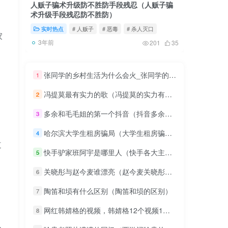
人贩子骗术升级防不胜防手段残忍（人贩子骗
2020
术升级手段残忍防不胜防）
伦）
实时热点
# 人贩子
# 恶毒
# 杀人灭口
实时热
家
3年前
3年前
201
35
张同学的乡村生活为什么会火_张同学的乡村生活为什么这么火
1
冯提莫最有实力的歌（冯提莫的实力有多强）
2
多余和毛毛姐的第一个抖音（抖音多余和毛毛姐身价）
3
哈尔滨大学生租房骗局（大学生租房骗局）
4
道
快手驴家班阿宇是哪里人（快手各大主播和职业选手单挑王者）
5
关晓彤与赵今麦谁漂亮（赵今麦关晓彤照片）
6
陶笛和埙有什么区别（陶笛和埙的区别）
7
网红韩婧格的视频，韩婧格12个视频1分30秒是真的吗？
8