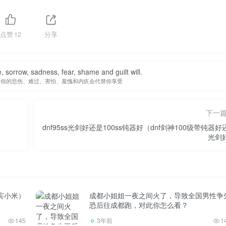
点赞
12
分享
fe, sorrow, sadness, fear, shame and guilt will.
，你的悲伤、难过、害怕、羞愧和内疚会代替你享受
下一
dnf95ss光剑好还是100ss钝器好（dnf剑神100级带钝器好
光剑
宾小米）
成都小姐姐一夜之间火了，导致全国男性争
恐后往成都跑，对此你怎么看？
145
3年前
1