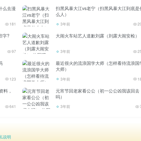
什么去漫
扫黑风暴大江vs老宁（扫黑风暴大江到底是
么人）
181
3年前
2
些字?
大闹火车站艺人道歉刘露（刘露大闹安检）
97
3年前
2
吗
最近很火的流浪国学大师（怎样看待流浪国
大师）
123
3年前
1
人资料，
元宵节回老家看公公（初一公公凶我该回去
吗）
641
3年前
私说明