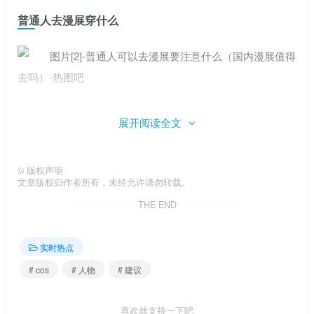
普通人去漫展穿什么
展开阅读全文
©
版权声明
文章版权归作者所有，未经允许请勿转载。
THE END
肯定是cos。是个女的。这是我的建议。
实时热点
如果是第一次去看动漫展，带着好心情去看展，多看一
# cos
# 人物
# 建议
些COS，拍一些照片，去自己喜欢的区域逛逛，多看多学。
如果你喜欢动漫等你喜欢的角色，那就尽量买些衣服穿吧。
喜欢就支持一下吧