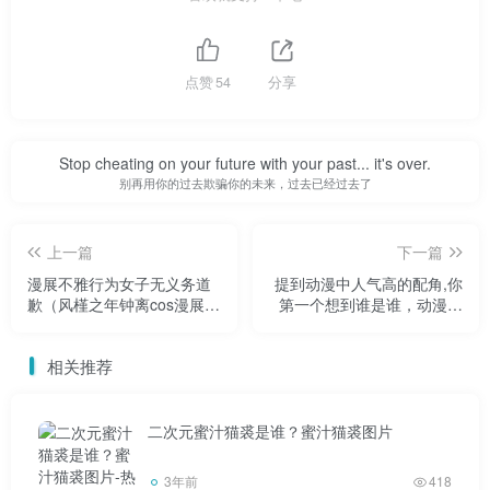
很容易融入现在的动漫展环境。还好很适合你。那也很吸引
眼球。所以看动漫展，融入当下，让自己好受一点。
点赞
54
分享
从简单的角色cos开始，学习别人是怎么做的。当然，
你可以从你喜欢的卡通人物cos开始，这是最好的。
Stop cheating on your future with your past... it's over.
别再用你的过去欺骗你的未来，过去已经过去了
第一次不推荐。毕竟刚开始进入这个圈子，应该看看那
些有经验的coser是怎么做的！Coser被问怎么拍照！coser
上一篇
下一篇
在这个圈子里有什么规矩？你得先知道！所以Cosplay第一
漫展不雅行为女子无义务道
提到动漫中人气高的配角,你
次不推荐！
歉（风槿之年钟离cos漫展道
第一个想到谁是谁，动漫最
歉）
喜欢的配角
相关推荐
二次元蜜汁猫裘是谁？蜜汁猫裘图片
3年前
418