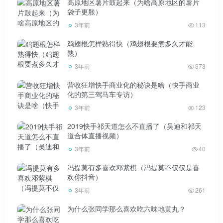
高原地区薯片鼓起来（为啥高原地区的薯片
袋子更胀）
3年前
113
鸡翅根怎样熟得快（鸡翅根要煮多久才能
熟）
3年前
373
营收狂增快手商业化的秘诀是啥（快手商业
化的第三驾马车专访）
3年前
123
2019快手祁天道怎么不直播了（吴迪和祁天
道合体直播视频）
3年前
40
冯提莫有多喜欢邓紫棋（冯提莫不仅仅是喜
欢你抖音）
3年前
261
为什么张同学那么喜欢吃六味地黄丸？