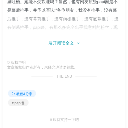
里吐槽。她能不受欢迎吗？当然，也有网友质疑papi酱是不
是幕后推手，并予以否认:“各位朋友，我没有推手，没有幕
后推手，没有幕前推手，没有雨棚推手，没有底幕推手，没
有侧幕推手，papi酱。有那么多完全出乎我意料的粉丝，现
在基本都是被逼的状态。一个字形容就是:受罪！宠物！如
展开阅读全文
果！震惊！感谢粉丝，给你一颗心！”papi酱她为什么这么红
其实并不重要。重要的是她真的很受欢迎！而且据说她的单
条微博价值1亿，她的第一条广告已经拍卖papi酱。标签:papi
©
版权声明
文章版权归作者所有，未经允许请勿转载。
酱
THE END
教程&分享
# papi酱
喜欢就支持一下吧