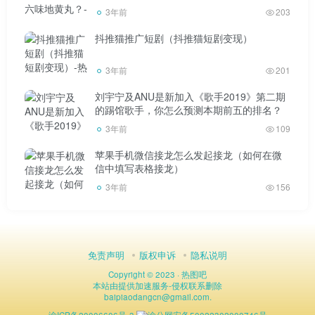
3年前
203
抖推猫推广短剧（抖推猫短剧变现）
3年前
201
刘宇宁及ANU是新加入《歌手2019》第二期
的踢馆歌手，你怎么预测本期前五的排名？
3年前
109
苹果手机微信接龙怎么发起接龙（如何在微
信中填写表格接龙）
3年前
156
免责声明
版权申诉
隐私说明
Copyright © 2023 ·
热图吧
本站由
提供加速服务
-
侵权联系删除
baipiaodangcn
@
gmail.com.
渝ICP备20006606号-3
渝公网安备50022302000746号