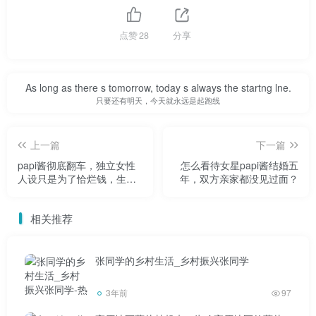
点赞
28
分享
As long as there s tomorrow, today s always the startng lne.
只要还有明天，今天就永远是起跑线
上一篇
下一篇
papi酱彻底翻车，独立女性
怎么看待女星papi酱结婚五
人设只是为了恰烂钱，生个
年，双方亲家都没见过面？
孩子耍了一堆田园女，如何
评价？
相关推荐
张同学的乡村生活_乡村振兴张同学
3年前
97