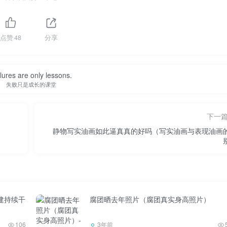
不想扔掉。棍子不是贵重的宝物，而是纪念品。
亲录了一段视频。我录了四五遍，存到我的Aauto里比较快。六
点赞
48
分享
次是父亲去世前一个月录的。
我还没有手机。现在想想真可惜
lures are only lessons.
失败只是成长的课堂
我建议天下所有的孩子，除了给父母拍照之外，最好给父母留一
下一
。
静物写实油画如此逼真真的好吗（写实油画与表现油画
母的敏捷，照顾好自己。多录点视频保存一下也不错。不要等到
及了。
吗？欢迎在评论区留言。
建持续干
腐团晒去年照片（腐团真实身高照片）
了。看着自己的孩子健康快乐的成长，很甜蜜。有拍照的机会，
106
3年前