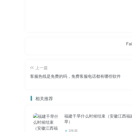
还有我父亲活着的时候用的那根棍子，我
我不仅保留了父母的照片，还用手机给老父
年前录的，五年前录的，四年前录的，最后一
妈妈去世前，没有留下任何视频。那时候
Fai
现在是互联网时代，几乎人人都有手机。
上一篇
视频，错过之后再打开。也是一个不错的选择
客服热线是免费的吗，免费客服电话都有哪些软件
不要老是把自己录下来发到网上。利用父
母卧床不起，病重了，才想录音。后悔也来不
相关推荐
朋友们，你们做了什么？你同意我的想法
福建干旱什么时候结束（安徽江西福
旱）
父母在世的时候，为了孩子伤透了心就够
3年前