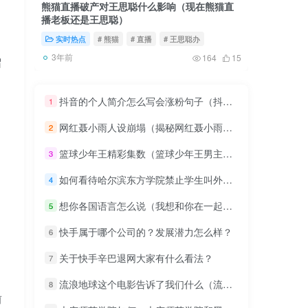
熊猫直播破产对王思聪什么影响（现在熊猫直
拼音韵母
播老板还是王思聪）
韵母相同
实时热点
# 熊猫
# 直播
# 王思聪办
实时热
3年前
3年前
164
15
留
抖音的个人简介怎么写会涨粉句子（抖音不到1000粉也能开播卖货吗）
1
网红聂小雨人设崩塌（揭秘网红聂小雨为什么一夜爆火）
2
篮球少年王精彩集数（篮球少年王男主有感情线吗）
3
如何看待哈尔滨东方学院禁止学生叫外卖，禁止学生带饭到寝室吃，最后又直接不让学生买方便面？
4
想你各国语言怎么说（我想和你在一起用各国语言怎么说）
5
快手属于哪个公司的？发展潜力怎么样？
6
关于快手辛巴退网大家有什么看法？
7
流浪地球这个电影告诉了我们什么（流浪地球硬伤为什么那么多）
8
前