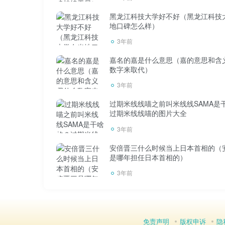
以拍照是必然的。
黑龙江科技大学好不好（黑龙江科技
地口碑怎么样）
3年前
只是父母年纪大了，总有一天会死。和平
嘉名的嘉是什么意思（嘉的意思和含
收藏，连孩子都“沉默”；在一些地方，焚烧已
数字来取代）
照，你做不到。对有些人来说，真的很难。
3年前
过期米线线喵之前叫米线线SAMA是
既然“不能烧”和“不能挂”，那就只有一种收
过期米线线喵的图片大全
3年前
时尚摄影或者手机都没有现在流行。你可
安倍晋三什么时候当上日本首相的（
们。如果不喜欢，马上删除。没人知道，而且
是哪年担任日本首相的）
3年前
以前去县城的照相馆拍照片。做农村人就
服务也会吸引大人小孩来拍照。借此机会，孩子
免责声明
版权申诉
隐