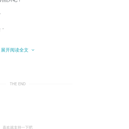
”
”
父亲七十多岁去世。我那时候才三十多岁，但我已经老了，快八
展开阅读全文
保留，不得而知，但至少他作为父亲的儿子，把父亲的照片保留
THE END
19年前父亲70岁的时候，我还保存着父亲和母亲的照片，还有和亲人
喜欢就支持一下吧