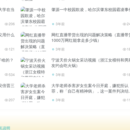
大学在当
肇源一中校园欺凌，哈尔滨肇东校园霸凌事
206
3年前
2
时小孩老人的照片不一样。坚持住，老人去世了，时不时会难过
义用什么
网红直播带货出现的问题解决策略（直播带
故老人的所有衣服，包括照片，也是一种做法。这是和孩子的合
1000万网红能拿走多少钱）
121
3年前
1
干啥的？
宁波天价火锅女采访视频（浙江女模特和男
集方式了。
友约会吃火锅）
534
3年前
1
以拍你喜欢的照片。每个人都是摄影师。谁还打印照片？拯救他
安倍晋三
大学老师杀害岁女生案今日开庭，嫌犯拒认
很干净。
罪，称「自己有精神病」，这一案件判决结
可能是什么？
207
3年前
1
更难了。或者是走村串户给老人拍所谓免费照片的商贩。照片上
和父母合影，甚至是“全家福”。
私说明