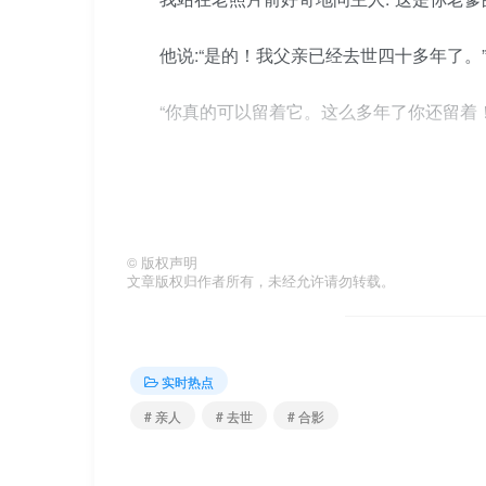
他说:“是的！我父亲已经去世四十多年了。
“你真的可以留着它。这么多年了你还留着！
“就是留下一个想法，一直舍不得扔掉。我
十了。”
至于主人去世后的照片，他的子女能不能
©
版权声明
文章版权归作者所有，未经允许请勿转载。
现在，这件事他做得很好。
实时热点
我妈2008年去世，我爸2020年去世。
# 亲人
# 去世
# 合影
的合影。