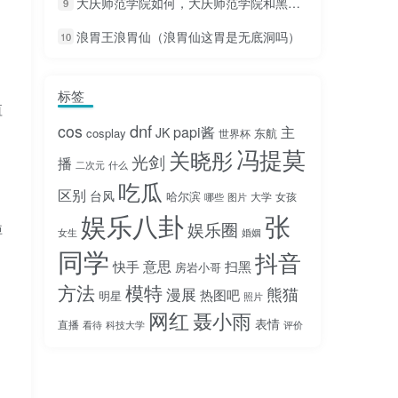
大庆师范学院如何，大庆师范学院和黑龙江工业学院哪个好
9
浪胃王浪胃仙（浪胃仙这胃是无底洞吗）
10
标签
值
dnf
cos
papi酱
主
JK
cosplay
东航
世界杯
冯提莫
关晓彤
光剑
播
二次元
什么
吃瓜
区别
台风
哈尔滨
大学
女孩
哪些
图片
娱乐八卦
张
娱乐圈
掉
女生
婚姻
同学
抖音
意思
快手
扫黑
房岩小哥
方法
模特
熊猫
漫展
热图吧
明星
照片
网红
聂小雨
表情
直播
看待
科技大学
评价