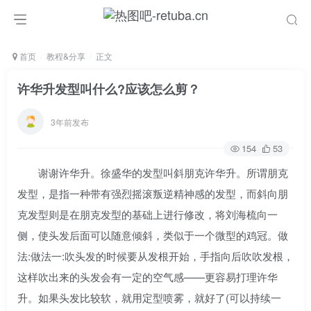
首页
教程&分享
正文
许华升发型叫什么?应该怎么剪？
3年前发布
154
53
谢谢许华升。徐盛华的发型叫斜朋克许华升。所谓朋克
发型，是指一种带有强烈摇滚叛逆精神感的发型，而斜向朋
克发型则是在朋克发型的基础上进行修改，将刘海梳向一
侧，使头发后面可以随意倾斜，类似于一个微型的鸡冠。做
法:做法一:吹头发的时候要从发根开始，手指向后吹吹发根，
这样吹出来的头发会有一定的空气感——更容易打理许华
升。如果头发比较软，就用定型喷雾，就好了(可以持续一