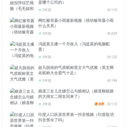
是哪个公司的）
3年前
116
网红猴哥聂小雨最新视频（痞幼猴哥聂小雨
什么关系）
3年前
229
冯提莫主播一个月收入（冯提莫的电脑配
置）
3年前
122
超凡脱俗的气质昵称英文大气优雅（英文网
名昵称大全霸气十足）
3年前
199
娘道三女儿念娣怎么与娘相认（娘道柳妮娘
的大闺女二闺女回来了）
112
3年前
免费
印度人口跃居世界第一抖音视频（印度取消
抖音禁令了吗）