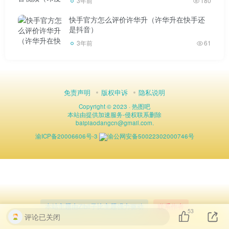
3年前
180
快手官方怎么评价许华升（许华升在快手还
是抖音）
3年前
61
免责声明
版权申诉
隐私说明
Copyright © 2023 ·
热图吧
本站由
提供加速服务
-
侵权联系删除
baipiaodangcn
@
gmail.com.
渝ICP备20006606号-3
渝公网安备50022302000746号
本站主题由Zibll子比主题强力驱动
联系作者
53
评论已关闭