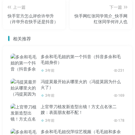
上一篇
下一篇
快手官方怎么评价许华升
快手网红张同学简介_快手网
（许华升在快手还是抖音）
红张同学何许人也
相关推荐
多余和毛毛姐的第一个抖音（抖音多余和毛
毛姐身价）
3年前
231
冯提莫最开始从哪里火的（冯提莫因为什么
火了）
3年前
169
上官带刀植发新造型出镜！方丈点名张二
嫂：表面朋友都不配！
3年前
178
多余和毛毛姐倪萍综艺视频（毛毛姐和多余