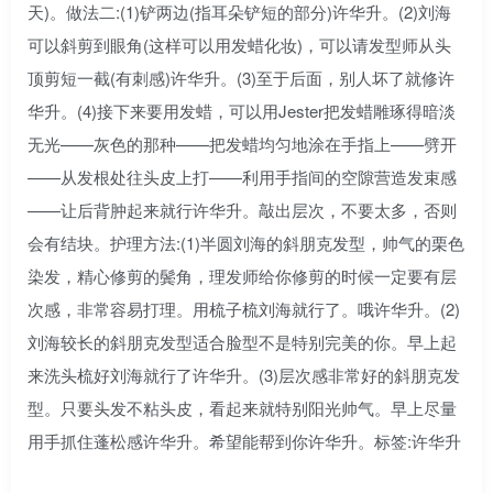
天)。做法二:(1)铲两边(指耳朵铲短的部分)许华升。(2)刘海
可以斜剪到眼角(这样可以用发蜡化妆)，可以请发型师从头
顶剪短一截(有刺感)许华升。(3)至于后面，别人坏了就修许
华升。(4)接下来要用发蜡，可以用Jester把发蜡雕琢得暗淡
无光——灰色的那种——把发蜡均匀地涂在手指上——劈开
——从发根处往头皮上打——利用手指间的空隙营造发束感
——让后背肿起来就行许华升。敲出层次，不要太多，否则
会有结块。护理方法:(1)半圆刘海的斜朋克发型，帅气的栗色
染发，精心修剪的鬓角，理发师给你修剪的时候一定要有层
次感，非常容易打理。用梳子梳刘海就行了。哦许华升。(2)
刘海较长的斜朋克发型适合脸型不是特别完美的你。早上起
来洗头梳好刘海就行了许华升。(3)层次感非常好的斜朋克发
型。只要头发不粘头皮，看起来就特别阳光帅气。早上尽量
用手抓住蓬松感许华升。希望能帮到你许华升。标签:许华升