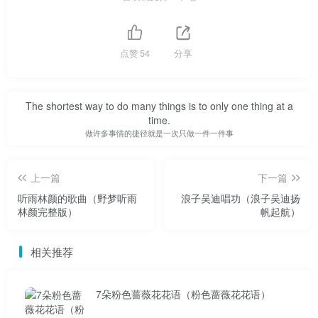
性格，讽刺地留言:不管你是不是“情感直播第一人”，这个称
号还有什么好争论的？别人说话好像很得意！不过是靠“演技
炒作”骗人罢了。不是第一个没事的人。如果是，那就更丢人
点赞
54
分享
了。
The shortest way to do many things is to only one thing at a
time.
做许多事情的捷径就是一次只做一件一件事
除了网友的嘲讽，就连很少参与网络名人矛盾的“随缘主
上一篇
下一篇
播”上官带刀，也在随后的直播中嘲讽川可乐“自称第一情感
听雨林颜的歌曲（野梦听雨
浪子吴迪唱功（浪子吴迪扬
人”:我不认识他(川可乐)！我们唯一的一次接触是在2020年，
林颜完整版）
帆起航）
我给全网送礼去川可乐直播间刷了2万，他也给了我很多粉丝
上官带刀。但没想到，当我终于开播的时候，他给我刷回来
相关推荐
了。当时觉得很纳闷。他的个性让我有点困惑。所以，我对
他不是很了解，但对他唯一的印象就是“传家宝”。(ps:听上官
7朵粉色蔷薇花花语（粉色蔷薇花花语）
带刀前面的话，一点也不像是讽刺！但最后一句“传家宝”可