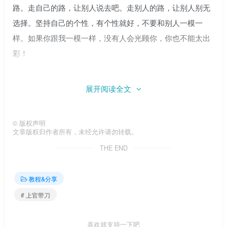
路。走自己的路，让别人说去吧。走别人的路，让别人别无
选择。坚持自己的个性，有个性就好，不要和别人一模一
样。如果你跟我一模一样，没有人会光顾你，你也不能太出
彩！
展开阅读全文
四川可乐怎么了?
©
版权声明
文章版权归作者所有，未经允许请勿转载。
一石激起千层浪！川可乐自称“情感第一人”瞬间在ks平
THE END
台上官带刀内部引起热议。不出所料，大部分网友都不认可
他的言论。首先，很多ks平台的老用户把一个叫“蔡先生”的
教程&分享
老主播搬了出来，直言对方在ks平台做“情感直播”，比川可
# 上官带刀
乐早很多。不过当时蔡先生还没有四川可乐出名，后来又跳
槽了(分流)。此外，更多的网友根本就不喜欢川可乐的“嚣张”
喜欢就支持一下吧