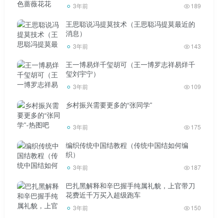
3年前
189
以说是直接阐明了立场。四川可乐卖“传家宝”几乎成了他最
王思聪说冯提莫技术（王思聪冯提莫最近的
大的黑料。前段时间跟老方丈和二驴闹矛盾，还被对方嘲
消息）
讽。不知道上官带刀你现在是不是在拿你的好兄弟老方丈来
3年前
143
出气，嘲讽川可乐？)
王一博易烊千玺胡可（王一博罗志祥易烊千
玺刘宇宁）
3年前
109
乡村振兴需要更多的“张同学”
如何看待网络名人，四川可乐？你同意他的“情绪第一”
3年前
175
的说法吗？你觉得上官带刀嘲讽他的原因是什么？请在评论
编织传统中国结教程（传统中国结如何编
上官带刀中与边肖分享。喜欢网络名人八卦的小伙伴们，别
织）
忘了关注。(本文部分素材来源于网络上官带刀。如有侵权，
3年前
187
请联系我删除。)标签:上官带刀
巴扎黑解释和辛巴握手纯属礼貌，上官带刀
花费近千万买入超级跑车
3年前
150