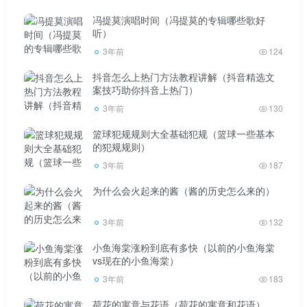
大概是出于对未知未来的恐惧，郭聪明出生后，家里的
冯提莫演唱时间（冯提莫的专辑哪些歌好
听）
父母一直对这个孩子特别宠爱郭聪明。能力范围内，基本有
3年前
124
求必应郭聪明。也是因为父母的爱，让郭聪明走上了“艺术”
抖音怎么上热门方法教程讲解（抖音精选文
之路，代价相当大郭聪明。一个普通家庭郭聪明，培养一个
案技巧助你抖音上热门）
声乐生有多难？高中之前，郭聪明陆续报了声乐的超长班，
3年前
130
平均一年至少要花一万郭聪明左右。也是在这个阶段郭聪明
篮球犯规规则大全基础犯规（篮球一些基本
真正爱上了音乐的世界郭聪明。
的犯规规则）
3年前
187
为什么会火起来的酱（酱的历史怎么来的）
3年前
132
那时候的他总是充满了憧憬郭聪明。他说“别人的梦想是
小鱼海棠涨粉到底有多快（以前的小鱼海棠
当老师，当公务员，做生意，我就想唱郭聪明”为了学习音
vs现在的小鱼海棠）
乐，减轻父母负担郭聪明。除了交学费，他就靠几百块钱生
3年前
183
活，每天吃粥馒头减少开支郭聪明。别人练5小时，他一个人
荷花的寓意与花语（荷花的寓意和花语）