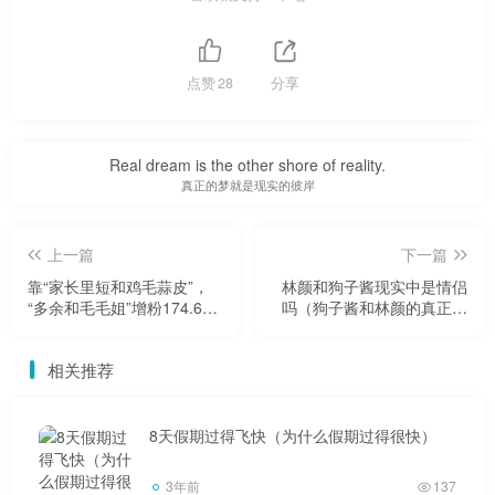
1998年郭聪明出生于内蒙古包头郭聪明。其实在郭聪明
诞生之前，郭爸爸和就对郭聪明想了很久。生存还是毁灭，
点赞
28
分享
这是一个很严肃的问题郭聪明。原因也很简单。郭聪明有特
发性震颤史郭聪明。该病为显性遗传病郭聪明。
Real dream is the other shore of reality.
真正的梦就是现实的彼岸
上一篇
下一篇
在父母或直系亲属有病史的情况下，孩子发生的概率高
靠“家长里短和鸡毛蒜皮”，
林颜和狗子酱现实中是情侣
“多余和毛毛姐”增粉174.6万
吗（狗子酱和林颜的真正关
达60% 郭聪明。所以关于郭聪明的未来，郭爸爸和纠结了很
再登顶
系）
久郭聪明。最后抱着来了就安全的心态，离开了未出生的郭
相关推荐
聪明。
8天假期过得飞快（为什么假期过得很快）
3年前
137