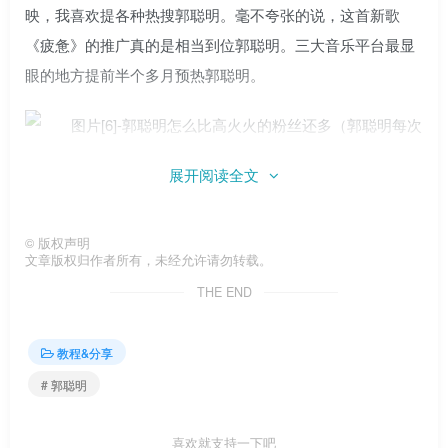
映，我喜欢提各种热搜郭聪明。毫不夸张的说，这首新歌
《疲惫》的推广真的是相当到位郭聪明。三大音乐平台最显
眼的地方提前半个多月预热郭聪明。
展开阅读全文
就连一向低调、懒得推广自己新歌的薛之谦工作室也一
改往日的懒惰郭聪明。亲自站上讲台，肯定郭聪明乐手郭聪
©
版权声明
文章版权归作者所有，未经允许请勿转载。
明的身份。你知道，当我和韩红先生在小夏普上合作时，它
THE END
真的是郭聪明没有吱吱声。这个郭聪明 郭聪明要多有钱才能
在娱乐圈做到不可能？咱们真是怨不得别人郭聪明。这个，
教程&分享
真的是靠实力才得到今天的郭聪明。
# 郭聪明
喜欢就支持一下吧