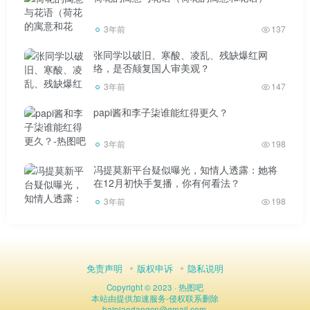
练8小时郭聪明。除了四个小时的睡眠，他每天的作息还是练
习郭聪明。
3年前
137
张同学以破旧、寒酸、凌乱、残缺爆红网
络，是否颠复国人审美观？
3年前
147
papi酱和李子柒谁能红得更久？
为了成为歌手，年纪轻轻就走遍全国，独自坐火车30多
个小时郭聪明。参加了大大小小十几场国内音乐选秀比赛，
3年前
198
只为完成音乐梦想郭聪明。
冯提莫新平台疑似曝光，知情人透露：她将
在12月初快手复播，你有何看法？
3年前
198
他幻想自己能从无数业余选手中脱颖而出，一夜成名郭
免责声明
版权申诉
隐私说明
聪明。可惜当时郭聪明运气不好郭聪明。国内各种选秀节目
Copyright © 2023 ·
热图吧
一大堆，制作规模越来越大，还是走不出陪跑郭聪明的怪
本站由
提供加速服务
-
侵权联系删除
baipiaodangcn
@
gmail.com.