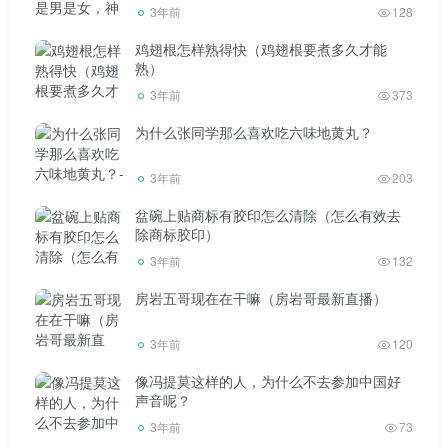
3年前
128
久了容易生病。浪胃仙没有大家想的那么穷，钱多的花不
鸡翅根怎样熟得快（鸡翅根要煮多久才能
完。如果他身体用光了，还能用钱换健康吗？标签:浪胃仙
熟）
3年前
373
为什么张同学那么喜欢吃六味地黄丸？
3年前
203
盆碗上贴商标有胶印怎么清除（怎么有效去
除商标胶印）
3年前
132
房岩五哥现在在干嘛（房岩哥最新直播）
3年前
120
像冯提莫这样的人，为什么不去参加中国好
声音呢？
3年前
73