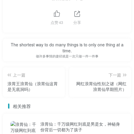
浪胃仙的真实性别，一直以为他是女的。其他人谈到他是如
何打扮成这样的。有必要结婚吗？
点赞
43
分享
The shortest way to do many things is to only one thing at a
没想到浪胃仙现在，我已经被质疑结婚了。正常家庭的
time.
做许多事情的捷径就是一次只做一件一件事
男人怎么会穿成这样？说到底就是在博眼里，卖丑换流量，
看似清醒精炼，实则有套路浪胃仙。可能有人会相信浪胃仙
上一篇
下一篇
真的干不胖，但我一点都不信浪胃仙。一个人每天需要消耗
浪胃王浪胃仙（浪胃仙这胃
网红浪胃仙性别之谜（网红
的热量是有一定数量的。如果经常超过这个数，又没有足够
是无底洞吗）
浪胃仙早期照片）
的运动量，不胖是不可能的。
相关推荐
浪胃仙：千万级网红到底是男是女，神秘身
份背后一切都为了孩子
结论:暴饮暴食浪胃仙不是任何人正常的饮食习惯，时间