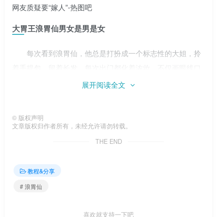
大胃王浪胃仙男女是男是女
每次看到浪胃仙，他总是打扮成一个标志性的大姐，拎
着手提包，留着长发。每次出门都化着浓妆，不仅画眼线口
红，还有假睫毛，比女人还要精致。浪胃仙。更让人毛骨悚
展开阅读全文
然的是浪胃仙经常做美甲，指甲特别长，涂上女生喜欢的指
甲油颜色。真不知道他平时在家怎么上厕所浪胃仙。
©
版权声明
文章版权归作者所有，未经允许请勿转载。
THE END
教程&分享
作为中年男人浪胃仙这副仪态比中年女人浪胃仙更夸
# 浪胃仙
张。如果只是为了孩子，现在谁家的孩子都上大学了，他怎
么能穿成这样？网友看完也疑惑浪胃仙。有些人根本不知道
喜欢就支持一下吧