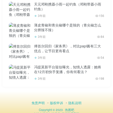
天元邓刚携聂小雨一起钓鱼（邓刚带聂小雨
钓鱼）
3年前
156
薄皮青椒和青尖椒哪个是辣的（青尖椒怎么
分辨辣不辣）
3年前
84
傅首尔回归《家务男》，对比papi酱有三大
优点，让节目更有看点
3年前
54
冯提莫新平台疑似曝光，知情人透露：她将
在12月初快手复播，你有何看法？
3年前
198
免责声明
版权申诉
隐私说明
Copyright © 2023 ·
热图吧