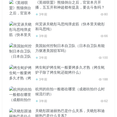
《英雄联盟》熊猫倒台之后，官宣本月开
播，五五开和神超都有提及，要去斗鱼吗？
3年前
80
何炅谈关晓彤马思纯弹皮筋（快本里关晓彤
和马思纯）
3年前
66
美国如何控制日本自卫队（日本自卫队有能
力驱逐美国驻军吗）
3年前
100
烤生蚝炉烤生蚝一般要烤多久才熟（烤生蚝
炉子除了烤生蚝还能烤什么）
3年前
188
杭州的街拍一般都在哪里（成都街拍什么时
候流行的）
3年前
62
关晓彤跟迪丽热巴是什么关系，关晓彤和迪
丽热巴是什么关系?