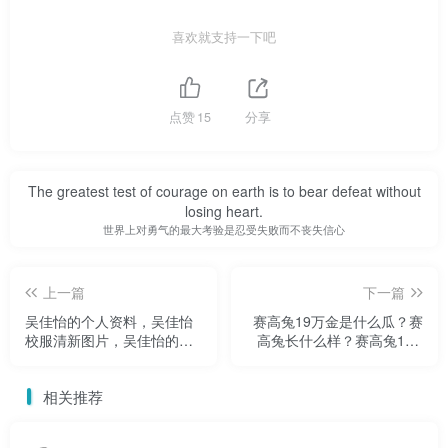
喜欢就支持一下吧
点赞
15
分享
The greatest test of courage on earth is to bear defeat without
losing heart.
世界上对勇气的最大考验是忍受失败而不丧失信心
上一篇
下一篇
吴佳怡的个人资料，吴佳怡
赛高兔19万金是什么瓜？赛
校服清新图片，吴佳怡的学
高兔长什么样？赛高兔19w
生装才是最好看的
金
相关推荐