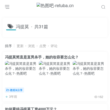
冯提莫
共31篇
排序
更新
浏览
点赞
评论
冯提莫简直是直男杀手，她的妆容要怎么化？
教程&分享
3年前
162
如何看待冯提莫工资4000万元？