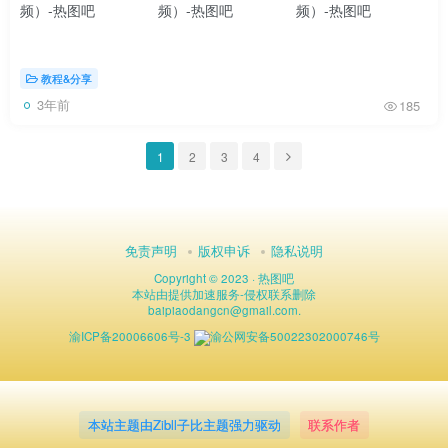
教程&分享
3年前
185
1
2
3
4
免责声明
版权申诉
隐私说明
Copyright © 2023 ·
热图吧
本站由
提供加速服务
-
侵权联系删除
baipiaodangcn
@
gmail.com.
渝ICP备20006606号-3
渝公网安备50022302000746号
本站主题由Zibll子比主题强力驱动
联系作者