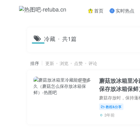
首页
实时热点
冷藏
共1篇
排序
更新
浏览
点赞
评论
蘑菇放冰箱里冷
1
保存放冰箱保鲜
教程&分享
3年前