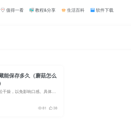
值得一看
教程&分享
生活百科
软件下载
藏能保存多久（蘑菇怎么
）
蘑菇存放时，保持蓬松干燥，以免影响口感。具体方法:一、不洗蘑菇直接放入冰箱 冷藏。二、用厨房纸擦掉蘑菇表面的泥土和多余的水，然后用纸包好放入冰箱 冷藏(3-6摄氏度)。为了获得更好的保鲜效...
81
38