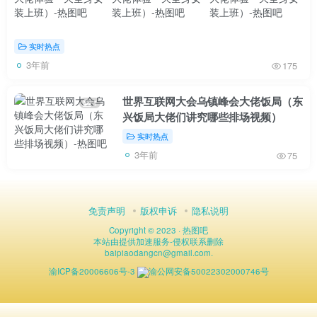
实时热点
3年前
175
世界互联网大会乌镇峰会大佬饭局（东
1
兴饭局大佬们讲究哪些排场视频）
实时热点
3年前
75
免责声明
版权申诉
隐私说明
Copyright © 2023 ·
热图吧
本站由
提供加速服务
-
侵权联系删除
baipiaodangcn
@
gmail.com.
渝ICP备20006606号-3
渝公网安备50022302000746号