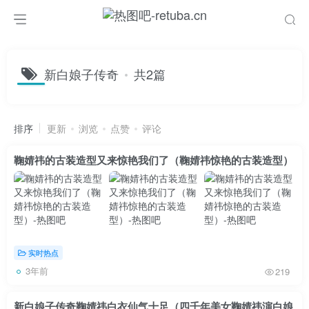
新白娘子传奇
共2篇
排序
更新
浏览
点赞
评论
鞠婧祎的古装造型又来惊艳我们了（鞠婧祎惊艳的古装造型）
实时热点
3年前
219
新白娘子传奇鞠婧祎白衣仙气十足（四千年美女鞠婧祎演白娘