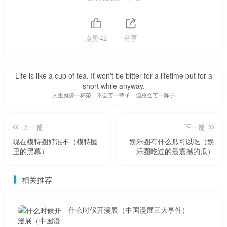
2012 ▼
点赞
42
分享
时隔四年，大表姐重回维密舞台，她的表现依然值得期
Life is like a cup of tea. It won't be bitter for a lifetime but for a
待！
short while anyway.
人生就像一杯茶，不会苦一辈子，但总会苦一阵子
何穗
上一篇
下一篇
2011年，何穗成为继刘雯之后的又一张东方面孔，出现
现在模特圈好混不（模特圈
娱乐圈有什么瓜可以吃（娱
在纽约维多利亚的秘密年度时装秀上▼
里的黑幕）
乐圈吃过的最震撼的瓜）
相关推荐
什么时候开漫展（中国漫展三大事件）
为什么维密的文胸卖的多