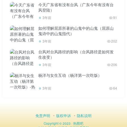
今天广东省有没有台风（广东今年有没有台
风登陆）
2015 ▼
3年前
91
如何理解屈原所著的山鬼中的山鬼（屈原山
鬼诗中的山鬼指代）
3年前
202
奚梦瑶
台风对台风路径的影响（台风路径是如何发
生改变）
2013年，她作为第四位亚洲超模出现在维多利亚的秘密
3年前
206
秀上▼
杨洋与女生互动（杨洋第一次吃饭）
3年前
64
2014 ▼
免责声明
版权申诉
隐私说明
Copyright © 2023 ·
热图吧