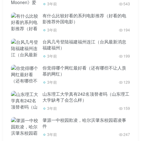
3年前
543
这个“泄露版本”的事情。说实话，就连近20年的操场埋
有什么比较好看的系列电影推荐（好看的电
尸案都能破。应该很容易解决泄露的版本-但它是报道此案的
影推荐外国电影）
电影。后续呢
3年前
194
台风几号登陆福建福州连江（台风最新消息
如果最初的泄露发生了，你将受到失去一切的惩罚，并
福建福州）
在监狱里度过几年。
3年前
199
如果提供存储的云盘和播放网站，可以赔偿拍摄者索赔
你觉得哪个网红最好看（还有哪些不让人羡
慕的网红）
的损失，外加三倍的罚款。
3年前
129
认真看两三遍，以后就不会有类似问题了。
山东理工大学真有242名顶替者吗（山东理工
大学缺考了会怎么样）
另一方面，如果每次都是制片方或相关方谴责甚至报
3年前
159
案，但每次都不了了之，那么长此以往会发生什么就不言而
肇源一中校园欺凌，哈尔滨肇东校园霸凌事
件
喻了:就像现在一样——小偷不以为耻，旁观者不以为耻。
3年前
247