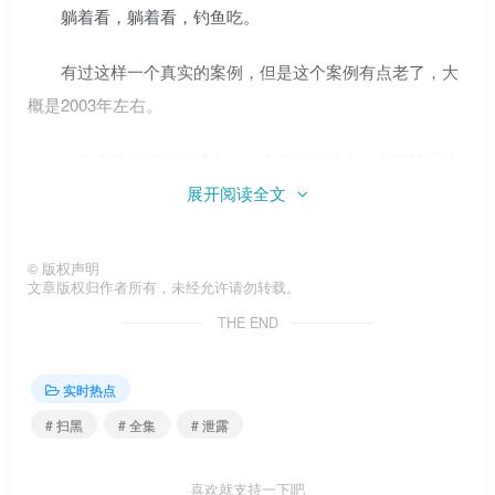
躺着看，躺着看，钓鱼吃。
有过这样一个真实的案例，但是这个案例有点老了，大
概是2003年左右。
一个在德国留学的博士，一个偶然的机会，去了M国做
访问学者，后来在硅谷工作。但后来考虑到父母和姐姐都在
展开阅读全文
国内，又恰好国内某著名大学聘请他为博士生导师和正教
授，就准备回国发展。
©
版权声明
文章版权归作者所有，未经允许请勿转载。
隔壁邻居关系很好，经常去他住处找他聊天。聊天中，
THE END
这位邻居反复说他音乐品味很好，听的音乐也很棒。
实时热点
想到离开，他选了一些自己平时喜欢听的好音乐，刻成
# 扫黑
# 全集
# 泄露
光盘送给邻居作为临别礼物。
然而，第二天早上，他就被逮捕了，理由是严重侵犯音
喜欢就支持一下吧