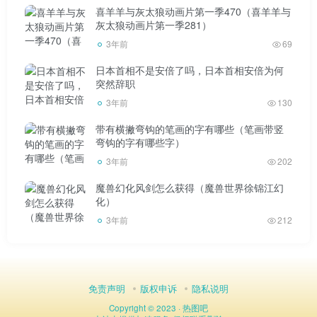
虽然我们总说“法律面前人人平等”。但在现实中，根据
喜羊羊与灰太狼动画片第一季470（喜羊羊与
灰太狼动画片第一季281）
同样的法律，不同人的审判结果并不总能保证平等。
3年前
69
就像十月怀胎，我们说“人人生而平等”。但实际上，从
日本首相不是安倍了吗，日本首相安倍为何
孩子出生的那一刻起，裹在孩子身上的布的价格就不一样
突然辞职
了，人与人之间不再是平等的。
3年前
130
带有横撇弯钩的笔画的字有哪些（笔画带竖
所谓警钟，不是为了吓唬老百姓，而是为了炫耀法律的
弯钩的字有哪些字）
威信，而是为了警示大家，坏人不能超越法律。
3年前
202
魔兽幻化风剑怎么获得（魔兽世界徐锦江幻
我看到过一些评论，说网络大盗活该，就因为某个平台
化）
每天播放一集，需要提前打VIP。
3年前
212
一个不谴责懒人，只为贫穷正名，为杀富欢呼的社会是
可悲的。
免责声明
版权申诉
隐私说明
别忘了有钱人有奸商，但也有一辈子，甚至几代人努力
Copyright © 2023 ·
热图吧