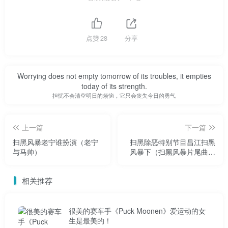
乐知识产权和盗窃音乐产品。
点赞
28
分享
国内有些人不理解。他们认为M国的邻居是一个“狗咬吕
洞宾”，是一个“农夫与蛇”的故事。而且，M人不懂。他们认
为，作为一个医生，连这么基本的道理都不懂，怎么能公然
Worrying does not empty tomorrow of its troubles, it empties
偷窃呢？
today of its strength.
担忧不会清空明日的烦恼，它只会丧失今日的勇气
这个真实的东西并不是崇洋媚外或者贬低我们的人民。
只能说明“知识产权”这个词在不同的人之间是不一样的，有
上一篇
下一篇
些人甚至对此一无所知。
扫黑风暴老宁谁扮演（老宁
扫黑除恶特别节目昌江扫黑
与马帅）
风暴下（扫黑风暴片尾曲中
的扫黑原型故事）
2020年，华为在中国起诉美国运营商威瑞森侵犯专利。
相关推荐
扫黑风暴泄露全集下载
很美的赛车手《Puck Moonen》爱运动的女
专利其实是一种知识产权。
生是最美的！