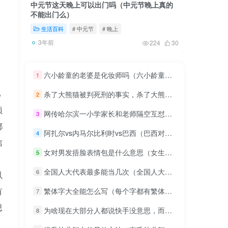
中元节这天晚上可以出门吗（中元节晚上真的
冬天参加
不能出门么）
穿什么衣
生活百科
# 中元节
# 晚上
值得一
3年前
3年前
224
30
六小龄童的老婆是化妆师吗（六小龄童猴嫂扮演者）
1
己
杀了大熊猫被判死刑的事实，杀了大熊猫会被判死刑吗
2
顶
网传哈尔滨一小学家长和老师隔空互怼，涉事老师疑有收礼、冷暴力行为，南岗教育局：已成立调查组,你怎么看？
3
都
阿扎尔vs内马尔比利时vs巴西（巴西对比利时阿扎尔内马尔）
4
信
女对男发捂脸表情包是什么意思（女生发表情包捂脸是什么意思）
5
全国人大代表最多能当几次（全国人大代表有啥规定）
6
以
有
繁体字大全能怎么写（每个字都有繁体字怎么写）
7
思
为啥现在大部分人都说快手没意思，而且是一个下九流软件？
8
，