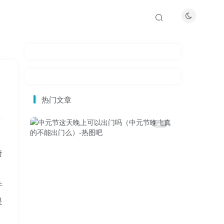
热门文章
1
倚
并
是