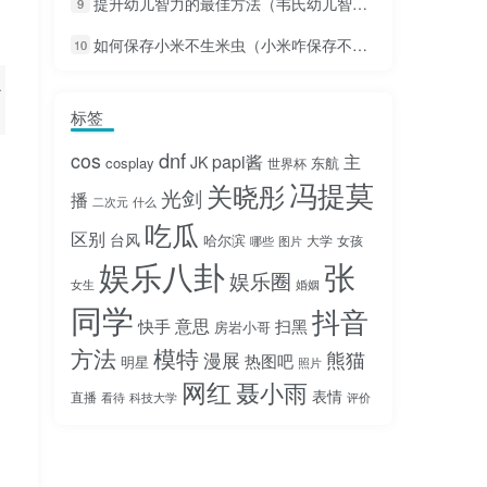
提升幼儿智力的最佳方法（韦氏幼儿智力量表怎么看智商）
9
如何保存小米不生米虫（小米咋保存不生虫子）
10
么
标签
dnf
cos
papi酱
主
JK
cosplay
东航
世界杯
冯提莫
关晓彤
光剑
播
二次元
什么
吃瓜
区别
台风
哈尔滨
大学
女孩
哪些
图片
娱乐八卦
张
娱乐圈
女生
婚姻
同学
抖音
意思
快手
扫黑
房岩小哥
方法
模特
熊猫
漫展
热图吧
明星
照片
网红
聂小雨
表情
直播
看待
科技大学
评价