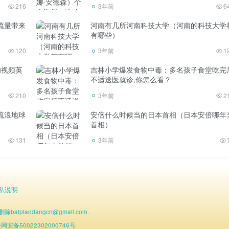
216
3年前
6
流量带来
河南有几所河南科技大学（河南的科技大学
有哪些）
120
3年前
1
的视频英
吉林小学爆发食物中毒：多名孩子食堂吃完
不适送医就诊,你怎么看？
210
3年前
2
流浪地球
安倍什么时候当的日本首相（日本安倍哪年
首相）
131
3年前
私说明
baipiaodangcn
@
gmail.com.
网安备50022302000746号