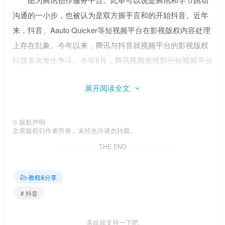
沟通的一小步，也被认为是双方握手言和的开始抖音。近年
来，抖音、Aauto Quicker等短视频平台在影视版权内容处理
上存在乱象。今年以来，腾讯与抖音就视频平台的影视版权
问题多次发生争斗。今年6月，腾讯视频发现部分短视频平台
上出现大量未经授权的自制动画《斗罗大陆》完整版、剪辑
展开阅读全文
和集锦，包括抖音APP，与短视频相关的侵权链接超过600
个，因此起诉抖音并索赔6000余万元抖音。抖音母公司字节
跳动也起诉腾讯视频抖音短视频侵权。今年6月16日，字节
©
版权声明
文章版权归作者所有，未经允许请勿转载。
跳动在重庆市一中院起诉腾讯，原因是腾讯视频上出现了“梁
THE END
健”的长时间短视频剪辑。字节跳动向腾讯视频索赔1000万
元。8月中旬，腾讯热播剧《扫黑风暴》再次引发争议抖音。
教程&分享
腾讯视频表示，在热播剧《扫黑风暴》开播前后多次提示并
# 抖音
与抖音交涉，但仍发现抖音上存在大量未经授权的侵权视
频，故以侵犯著作权、不正当竞争为由将抖音起诉至北京知
喜欢就支持一下吧