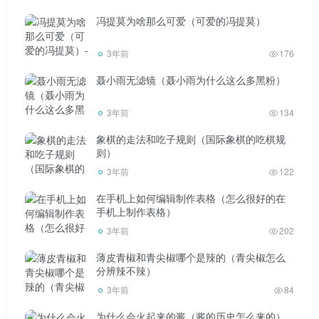
等不同类型问题，分步骤、分阶段解决。随着工信部对互联
冯提莫为啥那么可爱（可爱的冯提莫）
网平台互联互通提出整改要求，各大公司app互相封杀的坚
冰正在逐渐融化抖音。据了解，9月17日，腾讯微信发布声
3年前
176
明称，将在监管部门的指导下，分步实施外链管理措施，9月
聂小雨无滤镜（聂小雨为什么这么多黑粉）
17日起实施第一阶段。其中，在保证信息安全的前提下，用
户升级最新版本微信后，可以在一对一聊天场景下访问外部
3年前
134
链接。今年9月，有消费者在使用饿了么等阿里旗下多款app
象棋的走法和吃子规则（国际象棋的吃棋规
时，注意到微信支付的选项抖音。阿里的饿了么、优酷、大
则）
3年前
122
麦、考拉海购、书旗等应用都已经接入微信支付；盒马等
app也已申请接入微信支付。在支付互通方面，微信支付和
在手机上如何编辑制作表格（怎么很好的在
手机上制作表格）
银联中国银联快通APP已正式实现线下条码互认和扫描。但
3年前
202
在业内人士看来，正在进行的“平台互联”进展有限，多方利
薄皮青椒和青尖椒哪个是辣的（青尖椒怎么
益安排显然不是制约因素抖音。以社交平台淘宝、天猫链接
分辨辣不辣）
的转发行为为例。抖音、Aauto Quicker、微博等主流社交媒
3年前
84
体平台都与阿里签订了基于“淘宝客”的合作协议，阿里支付
为什么会火起来的酱（酱的历史怎么来的）