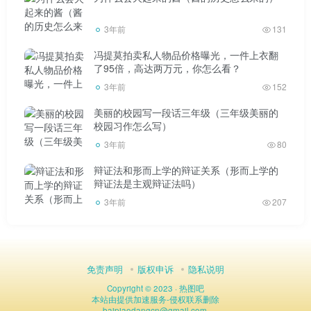
他们一定份额的账号(技术服务费，其实就是提成)来换取他
们对淘宝和天猫商品链接的支持抖音。互联网行业分析师佩
3年前
131
佩表示，看好腾讯与阿里未来签署相关战略协议，符合当前
冯提莫拍卖私人物品价格曝光，一件上衣翻
互联网反垄断与互联互通抖音的监管精神。阿里和腾讯可能
了95倍，高达两万元，你怎么看？
就“淘宝客”环节的收入分成达成协议，分成比例参考抖音，
3年前
152
Aauto quickless；同时，腾讯不再屏蔽纯粹出于个人兴趣、
美丽的校园写一段话三年级（三年级美丽的
校园习作怎么写）
不涉及经济利益的淘宝链接。值得注意的是，互联互通的政
3年前
80
策已经落地，但监管层继续释放信号，强调互联网平台间一
辩证法和形而上学的辩证关系（形而上学的
视同仁抖音。10月29日，国家市场监督管理总局发布《落实
辩证法是主观辩证法吗）
互联网平台主体责任指引(征求意见稿)》。征求意见稿中，
3年前
207
第二条和第三条为未来互联网生态定下基调，要求平台享有
同等权利和机会，必须对其他平台的店铺开放。第二条超大
型平台经营者应当遵循公平和非歧视原则。在提供相关产品
免责声明
版权申诉
隐私说明
或服务时，对平台本身(或关联企业)和平台内经营者一视同
Copyright © 2023 ·
热图吧
仁，不给予自己优惠。第三条【开放生态】超大型平台运营
本站由
提供加速服务
-
侵权联系删除
baipiaodangcn
@
gmail.com.