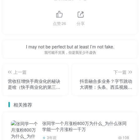
识产权法院，要求赔偿经济损失及维权费用共计1。近日，北
京知识产权法院已作出民事裁定，驳回腾讯公司的行为保全
申请。逐渐推倒围墙，互联网互联和进一步互联成为今年下
点赞
26
分享
半年互联网行业的一件大事抖音。今年7月，有消息称腾讯和
阿里正在考虑向对方开放各自的生态系统抖音。阿里最初的
I may not be perfect but at least I’m not fake.
措施可能包括将微信支付引入淘宝和天猫，而腾讯可能允许
我可能不完美，但是我至少不虚伪
阿里的电子商务信息在微信上共享，或者允许微信用户通过
小程序使用阿里的部分服务。市场普遍称之为“世纪大和
上一篇
下一篇
解”。此前，互联网巨头长期无法共享数据抖音。比如，虽然
营收狂增快手商业化的秘诀
抖音融合多业务？字节跳动
在抖音中设置了微信和朋友圈的按钮，但是在实际操作中，
是啥（快手商业化的第三驾
大调整：头条、西瓜视频等
马车专访）
并入抖音
只能复制密码并分享给微信好友。今年9月9日，工信部相关
业务司局召开了“屏蔽网站链接行政指导会”，提出了即时通
相关推荐
讯软件的合规标准。9月13日，工信部在国新办发布会上进
一步表示，互联互通是互联网产业高质量发展的必然选择抖
张同学一个月涨粉800万为什么_为什么张同
学能一个月涨粉一千万
音。企业要按照整改要求，务实推进即时通讯屏蔽网址链接
3年前
108