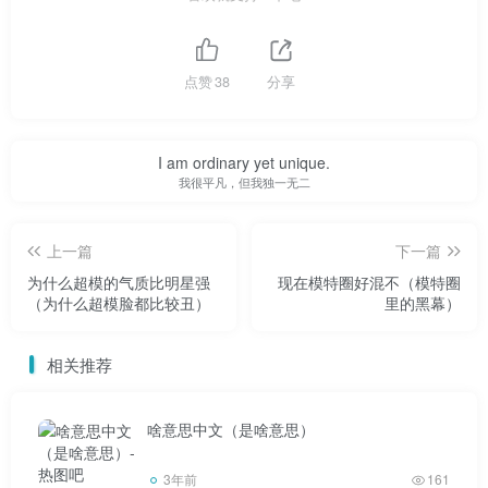
点赞
38
分享
几季节目下来，我发现明显看起来很合得来的人，无论
是外貌、学识还是谈吐，都会一起成功，但最后一刻灯总会
I am ordinary yet unique.
灭。
我很平凡，但我独一无二
上一篇
下一篇
为什么超模的气质比明星强
现在模特圈好混不（模特圈
（为什么超模脸都比较丑）
里的黑幕）
这种嘉宾可能是节目组邀请的。一般女嘉宾比男嘉宾
多。
相关推荐
啥意思中文（是啥意思）
3年前
161
他们会根据剧本排练各种剧情。还会被告知哪些女嘉宾