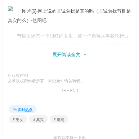
节目里还有一个很红的女生，被一个自称从事餐饮行业
的年轻帅气的企业家抢了。当时两人有cp感，以为会私下交
流，没想到会在一起。
展开阅读全文
©
版权声明
文章版权归作者所有，未经允许请勿转载。
THE END
从这个男人微博可以看出，他是娱乐圈的典范。微博多
是参加节目，想在娱乐圈红起来。
实时热点
# 男女
# 真实
# 嘉宾
喜欢就支持一下吧