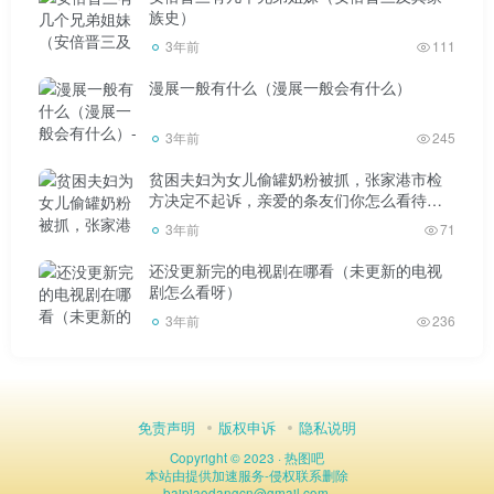
族史）
3年前
111
漫展一般有什么（漫展一般会有什么）
当然也有很想去相亲的人，却遇到了被邀请来“演戏”的
3年前
245
客人。
贫困夫妇为女儿偷罐奶粉被抓，张家港市检
方决定不起诉，亲爱的条友们你怎么看待此
事？
有一位女客人叫颜瑜。她很胖。没想到和帅哥牵手，下
3年前
71
了台就关机了。最后她说出了剧本演技的真相，这让她很受
还没更新完的电视剧在哪看（未更新的电视
伤。颜瑜的姐姐在微博中强烈抱怨并责骂她。
剧怎么看呀）
3年前
236
免责声明
版权申诉
隐私说明
我只能说，电视上很多综艺节目不要太当回事，因为为
Copyright © 2023 ·
热图吧
了保持话题性和收视率，我们肯定会设好剧本走人。只是为
本站由
提供加速服务
-
侵权联系删除
baipiaodangcn
@
gmail.com.