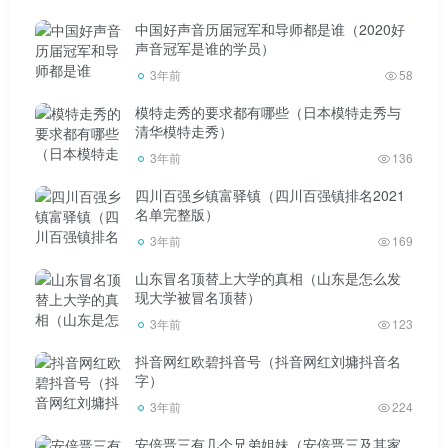
不能牵手(可能是签了长期合同)不能及时牵手引起热议。
中国好声音历届冠军和导师都是谁（2020好
声音冠军是谁的学员）
3年前
58
模特走秀的要求都有哪些（日本模特走秀与
清华模特走秀）
男女嘉宾在录制前不能见面。一般是为了不让两个人认
3年前
136
识，在舞台上没什么作用。直播录制的时候，一个人可能会
四川百强乡镇富驿镇（四川百强镇排名2021
名单完整版）
录将近一个小时，最后剪出来十几分钟。
3年前
169
山东冒名顶替上大学的真相（山东是怎么发
现大学被冒名顶替）
3年前
123
其实舞台上拒绝牵手的人并不害怕，因为台下有很多交
抖音网红欧碧抖音号（抖音网红刘墉抖音名
流的机会。即使没有牵手成功，他们公开的联系方式，比如
字）
3年前
224
邮箱，也会收到很多仰慕者的信息。不排除很多人用这个来
yp。
安倍晋三有几个兄弟姐妹（安倍晋三及其家