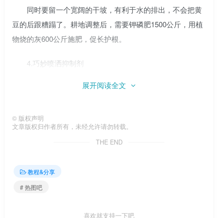
同时要留一个宽阔的干坡，有利于水的排出，不会把黄
豆的后跟糟蹋了。耕地调整后，需要钾磷肥1500公斤，用植
物烧的灰600公斤施肥，促长护根。
4.巧妙喷洒抑制剂
展开阅读全文
喷砂抑制剂是增强大豆的呼吸作用，减少光合作用中产
物的消耗。另外，在结果的前20天左右，需要人工去顶，可
以有效提高7%左右的产量。因为提前去除顶叶中心会让它更
©
版权声明
文章版权归作者所有，未经允许请勿转载。
早结果，从而加快结果速度。再加上追肥浇水，大豆可以不
THE END
断长出新的果实，为增产铺平道路。
5.收获
教程&分享
# 热图吧
大豆秸秆慢慢变黄的时候收割，因为有一个变黄的过
程，从绿色一点一点变黄。这个阶段收获比较好，因为此时
喜欢就支持一下吧