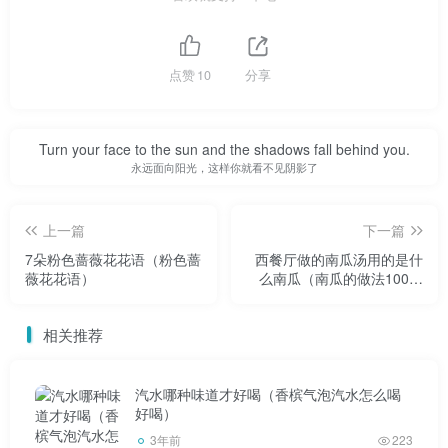
大豆果实还包裹着黄色的豆荚。如果等到完全变黄了再收
割，很可能大豆会在收割时掉出来，导致浪费结果。
点赞
10
分享
那么，种大豆真的简单吗？
[gzh2v keyword= “keyword” key= “验证码”]
Turn your face to the sun and the shadows fall behind you.
永远面向阳光，这样你就看不见阴影了
上一篇
下一篇
7朵粉色蔷薇花花语（粉色蔷
西餐厅做的南瓜汤用的是什
薇花花语）
么南瓜（南瓜的做法100种
南瓜汤）
相关推荐
汽水哪种味道才好喝（香槟气泡汽水怎么喝
好喝）
3年前
223