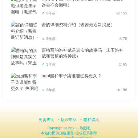
器会不会漏电）
3年前
153
酱的详细资料介绍（酱酱最近新消息）
3年前
75
曹植写的洛神赋是真实的故事吗（宋玉洛神
赋和曹植的洛神赋）
3年前
65
papi酱和李子柒谁能红得更久？
3年前
198
免责声明
版权申诉
隐私说明
Copyright © 2023 ·
热图吧
本站由
提供加速服务
-
侵权联系删除
baipiaodangcn
@
gmail.com.