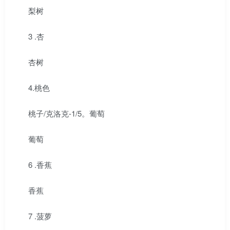
梨树
3 .杏
杏树
4.桃色
桃子/克洛克-1/5。葡萄
葡萄
6 .香蕉
香蕉
7 .菠萝