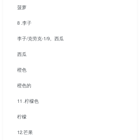
菠萝
8 .李子
李子/克劳克-1/9。西瓜
西瓜
橙色
橙色的
11 .柠檬色
柠檬
12.芒果