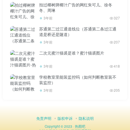
拍过椰树牌椰汁广告的网红朱可儿、徐冬
葡萄柚
冬、周琳
3年前
327
葡萄柚
苏通第二过江通道线位（苏通第二条过江通
道是桥还是隧道）
27.榴莲树
3年前
207
榴莲树
二次元蜜汁猫裘是谁？蜜汁猫裘图片
28 .山竹果
3年前
418
学校教室里能装监控吗（如何判断教室装不
山竹果
装监控）
3年前
205
29.龙眼
龙眼扩展信息:pome水果分类记忆:芒果[& # 8216；Mo]
芒果山竹[Mn含刺]山竹橙[& # 8216；Mndrn]柑橘石榴[& #
免责声明
版权申诉
隐私说明
8216；Pm.rnt]石榴柚[& # 8216；PML]柚子果实以果实结
Copyright © 2023 ·
热图吧