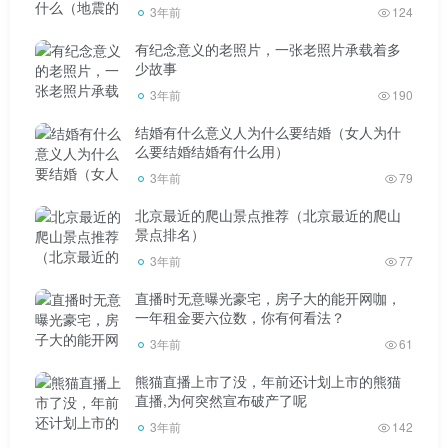
3年前
124
番石榴
有纪念意义的老照片，一张老照片承载着多
少故事
22.覆盆子
3年前
190
覆盆子
结婚有什么意义人为什么要结婚（女人为什
么要结婚结婚有什么用）
23。猕猴桃还是猕猴桃
3年前
79
北京最近的爬山景点推荐（北京最近的爬山
猴子桃
景点排名）
3年前
77
24.荔枝
直播时无意曝光豪宅，房子大的能开网咖，
一年租金要六位数，你有何看法？
荔枝
3年前
61
25.李子
熊猫直播上市了没，年前还计划上市的熊猫
直播,为何突然宣布破产了呢
李子
3年前
142