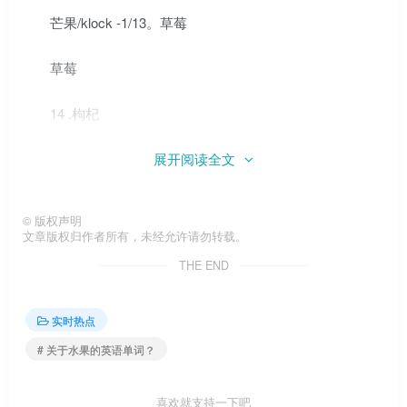
芒果/klock -1/13。草莓
草莓
14 .枸杞
枇杷，Ochago
展开阅读全文
15 .桑树
©
版权声明
文章版权归作者所有，未经允许请勿转载。
桑树
THE END
16 .油桃
实时热点
水果的单词有什么怎么写
# 关于水果的英语单词？
油桃
喜欢就支持一下吧