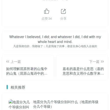
樱桃
樱桃
点赞
34
分享
石榴
Whatever I believed, I did; and whatever I did, I did with my
whole heart and mind.
石榴
凡是我相信的，我都做了；凡是我做了的事，都是全身心地投入去做的
19.数字
上一篇
下一篇
画
如何理解屈原所著的山鬼中
嘉名的嘉是什么意思（嘉的
的山鬼（屈原山鬼诗中的山
意思和含义用什么数字来取
鬼指代）
代）
20
相关推荐
柿子
地震分为几个等级分别叫什么（地震的等级
21.番石榴
分几个等级）