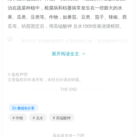
治在蔬菜种植中，根腐病和枯萎病常发生在一些膨大的水
果、瓜类、豆类等。作物，如番茄、豆类、茄子、辣椒、西
瓜等。幼苗固定后，用高锰酸钾 兑水1000倍液浇灌根部。
展开阅读全文
2.大白菜、黄瓜、番茄、茄子等蔬菜叶面喷施，每年都
会引起立枯病、霜霉病、软腐病、白粉病、叶斑病等。发病
©
版权声明
文章版权归作者所有，未经允许请勿转载。
初期，全株喷施高锰酸钾 兑水800-1000次，每次间隔5-7
THE END
天，连续喷施3次左右即可见效。没有病害的时候，可以每半
个月喷1000次高锰酸钾水溶液，会有很好的预防效果。
教程&分享
# 作物
# 兑水
# 高锰酸钾
喜欢就支持一下吧