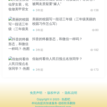
被网友质疑要“嫁人”
初期，全株喷施高锰酸钾 兑水800-1000次，每次间隔5-7
3年前
138
天，连续喷施3次左右即可见效。没有病害的时候，可以每半
美丽的校园写一段话三年级（三年级美丽的
个月喷1000次高锰酸钾水溶液，会有很好的预防效果。
校园习作怎么写）
3年前
80
抖音的终极形态，和微信一样吗？
3年前
182
3.作物移栽前用高锰酸钾 兑水1000倍蘸根，然后移栽，
既能促进根系发育，又能很大程度上减少病害在根系中的出
你如何看待人民日报点名张同学？
现，包括蔬菜、花卉等作物。但在施用高锰酸钾时，要注意
3年前
173
只能单独使用，不能与其他肥料和药物混合使用。如使用其
他药物，可用高锰酸钾交替喷洒或浇水，喷洒时间宜选在早
晚。另外作物在苗期和苗期，如果使用，可以降低浓度，用
免责声明
版权申诉
隐私说明
2000倍液灌溉。灌溉后可用清水冲洗幼叶，然后正常浇水、
Copyright © 2023 ·
热图吧
喷药。
本站由
提供加速服务
-
侵权联系删除
baipiaodangcn
@
gmail.com.