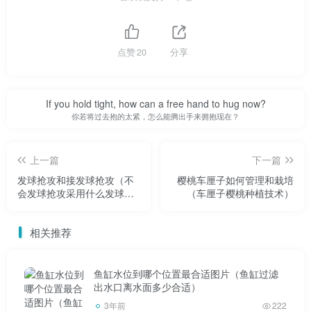
3.作物移栽前用高锰酸钾 兑水1000倍蘸根，然后移栽，
既能促进根系发育，又能很大程度上减少病害在根系中的出
点赞
20
分享
现，包括蔬菜、花卉等作物。但在施用高锰酸钾时，要注意
只能单独使用，不能与其他肥料和药物混合使用。如使用其
他药物，可用高锰酸钾交替喷洒或浇水，喷洒时间宜选在早
If you hold tight, how can a free hand to hug now?
晚。另外作物在苗期和苗期，如果使用，可以降低浓度，用
你若将过去抱的太紧，怎么能腾出手来拥抱现在？
2000倍液灌溉。灌溉后可用清水冲洗幼叶，然后正常浇水、
喷药。
上一篇
下一篇
发球抢攻和接发球抢攻（不
樱桃车厘子如何管理和栽培
会发球抢攻采用什么发球套
（车厘子樱桃种植技术）
路）
相关推荐
高锰酸钾日常生活中经常用到，但是在农业种植中的使
用和效果也很好。种植户可以试试。高锰酸钾最近两年才开
鱼缸水位到哪个位置最合适图片（鱼缸过滤
出水口离水面多少合适）
始用在蔬菜上。我以前用在花上。不管是用来灌根，泡根，
3年前
222
还是喷叶，感觉效果都比其他农药好很多。后来用在蔬菜等