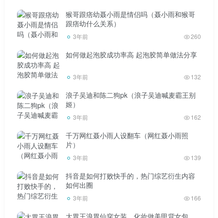
作物上，效果也不错，因为高锰酸钾本身是灭菌的，经常用
猴哥跟痞幼聂小雨是情侣吗（聂小雨和猴哥
跟痞幼什么关系）
在环境和环境中。
3年前
260
如何做起泡胶成功率高 起泡胶简单做法分享
3年前
132
1.根腐病和枯萎病的防治在蔬菜种植中，根腐病和枯萎
浪子吴迪和陈二狗pk（浪子吴迪喊麦霸王别
姬）
病常发生在一些膨大的水果、瓜类、豆类等。作物，如番
3年前
162
茄、豆类、茄子、辣椒、西瓜等。幼苗固定后，用高锰酸钾
千万网红聂小雨人设翻车（网红聂小雨照
兑水1000倍液浇灌根部。
片）
3年前
139
抖音是如何打败快手的，热门综艺衍生内容
如何出圈
3年前
166
2.大白菜、黄瓜、番茄、茄子等蔬菜叶面喷施，每年都
会引起立枯病、霜霉病、软腐病、白粉病、叶斑病等。发病
大胃王浪胃仙穿女装，化妆做美甲背女包，