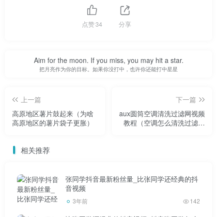
点赞
34
分享
但是，作为上班族，我们才七天，新年已经不在我们的
生活中了。我们的日子越来越好，但我们的年味似乎已经失
去了童年的感觉。小时候除夕夜，家人会在床上看春晚。一
Aim for the moon. If you miss, you may hit a star.
把月亮作为你的目标。如果你没打中，也许你还能打中星星
直到12点，父亲去大门口放鞭炮，现在不在农村。这些都没
了。连春晚都选择看重播。除夕夜还有一个习俗，是烧乌
上一篇
下一篇
头。我们会把纸钱包包起来，然后写上“某某”，作为对“某某”
高原地区薯片鼓起来（为啥
aux圆筒空调清洗过滤网视频
的纪念，然后带上香和蜡烛，还有一块腊肉和酒，送到逝者
高原地区的薯片袋子更胀）
教程（空调怎么清洗过滤网
的墓前。小时候每年都跟着他。首先，我需要整理坟墓上的
是最干净的）
草，然后摆东西，放一点鞭炮，然后点上香，烤肉，开始跪
相关推荐
拜。
张同学抖音最新粉丝量_比张同学还经典的抖
音视频
3年前
142