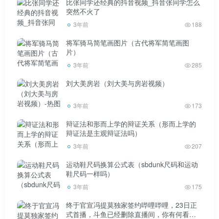
比张同学还经典的抖音视频_抖音张同学怎么
初一的前一天，父母会提前跟孩子说好，第二天早上要
突然不火了
早起，不要叫人起床。我们通常在早上吃汤圆。我小的时
3年前
188
候，父母通常在饺子里包硬币。谁吃了它们，就意味着来年
将军骑马简笔画图片（古代将军简笔画图
顺顺利利，富贵荣华。但也要求这一天不能扫地、洗衣服、
片）
洗澡。反正把他们一起驱逐出去是不行的，意思是把“财富”
3年前
285
扫出去。但是，有一个活动更热烈。小时候去山里采绿花(反
刘大美房岩（刘大美与房岩视频）
正不是自己家可以去我家买年带)，也是“收钱”；长大后，我
3年前
173
会在初一逛街，逛寺庙，拜菩萨，戴红丝带。
辩证法和形而上学的辩证关系（形而上学的
辩证法是主观辩证法吗）
3年前
207
运动鞋尺码换算公式表（sbdunk尺码和运动
拜年(意为红包)从初二开始，我们就要开始拜年了。我
鞋尺码一样吗）
3年前
175
们没有不成文的规定。在这一天，我们通常去奶奶家拜年。
一般来说，我三年级的时候失去了外婆家，但是大年初五，
终于官宣冯提莫独家签约哔哩哔哩，23日正
式首播，斗鱼已经删除直播间，你有何看
是外婆的生日，所以我们会在这一天拜年。三年级的时候，