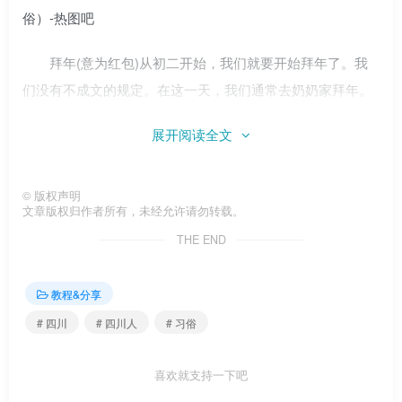
拜年(意为红包)从初二开始，我们就要开始拜年了。我
们没有不成文的规定。在这一天，我们通常去奶奶家拜年。
一般来说，我三年级的时候失去了外婆家，但是大年初五，
展开阅读全文
是外婆的生日，所以我们会在这一天拜年。三年级的时候，
我成了拜访父亲的主人家。
©
版权声明
文章版权归作者所有，未经允许请勿转载。
THE END
初三以后就不会有拜年了，因为同龄人之间的拜年一般
教程&分享
都是在过年前进行的。下面都是闲人，家家户户都开始了麻
# 四川
# 四川人
# 习俗
将日。等15号大家都过年了，一整年就结束了。
喜欢就支持一下吧