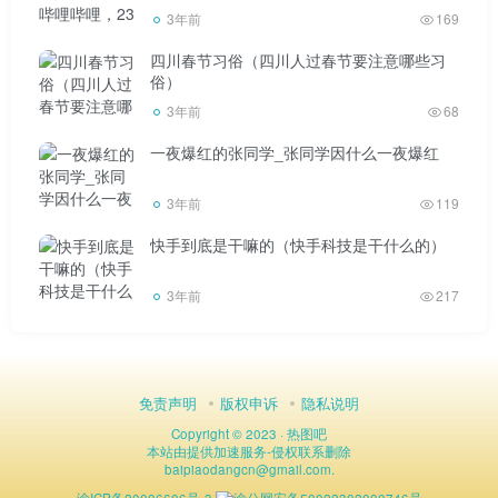
法？
3年前
169
我成了拜访父亲的主人家。
四川春节习俗（四川人过春节要注意哪些习
俗）
3年前
68
一夜爆红的张同学_张同学因什么一夜爆红
初三以后就不会有拜年了，因为同龄人之间的拜年一般
3年前
119
都是在过年前进行的。下面都是闲人，家家户户都开始了麻
将日。等15号大家都过年了，一整年就结束了。
快手到底是干嘛的（快手科技是干什么的）
3年前
217
但是，作为上班族，我们才七天，新年已经不在我们的
免责声明
版权申诉
隐私说明
生活中了。我们的日子越来越好，但我们的年味似乎已经失
Copyright © 2023 ·
热图吧
去了童年的感觉。二十五、六、七、八、九:这期间主要是请
本站由
提供加速服务
-
侵权联系删除
baipiaodangcn
@
gmail.com.
人吃饭。这段时间，家家户户都会先过年，尤其是晚辈。记
渝ICP备20006606号-3
渝公网安备50022302000746号