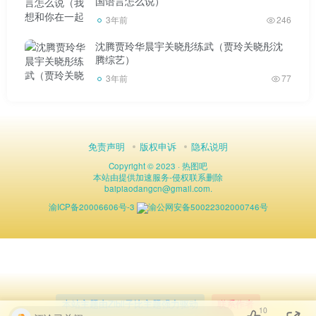
国语言怎么说）
3年前
246
沈腾贾玲华晨宇关晓彤练武（贾玲关晓彤沈
腾综艺）
3年前
77
免责声明
版权申诉
隐私说明
Copyright © 2023 ·
热图吧
本站由
提供加速服务
-
侵权联系删除
baipiaodangcn
@
gmail.com.
渝ICP备20006606号-3
渝公网安备50022302000746号
本站主题由Zibll子比主题强力驱动
联系作者
10