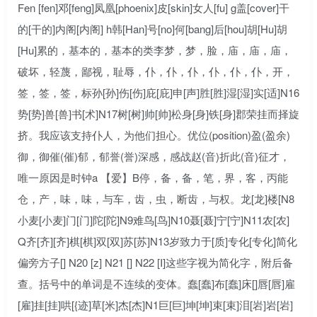
Fen [fen]邓[feng]凤凰[phoenix]皮[skin]女人[fu] g盖[cover]干
的[干的]内阁[内阁] h韩[Han]号[no]何[bang]后[hou]胡[Hu]胡
[Hu]累的，基本的，基本的类李梦，梦，脸，庙，庙，庙，
破坏，轻蔑，鄙视，耻辱，仆，仆，仆，仆，仆，仆，开，
签，签，签，标孙[孙]伤[伤]庇[庇]申[声]胜[胜]湿[湿]实[适]N16
势[势]兽[兽]书[术]N17树[树]帅[帅]松身[身]铁[身]郡荣挂而择旋
挤。我应该支持仆人，为他们担心。优位(position)盈(盈余)
御，御催(催)郁，郁誉(誉)深感，感战赵(音)折此(音)征才，
唯一原因是时钟a 【爱】B停，备，备，笔，界，客，丙能
仓，产，味，味，与车，齿，虫，断齿，与权。龙[龙]楼[N8
小麦[小麦]门[门]陀[陀]N9难鸟[鸟]N10聂[聂]宁[宁]N11农[农]
Q齐[齐][齐]棋[棋]双[双]苏[苏]N13岁致力于[质]专化[专化]简化
偏旁方子[] N20 [z] N21 [] N22 [I]这些字视为简化字，附后备
查。括号中的单词是不连续的变体。蠢[蠢]布[蠢]床[]唇[唇]雇
[雇]挂[挂]哄[{迹]草[米]杰[杰]N1巨[巨]坤[坤]束[束]泪[岩]岩[岩]