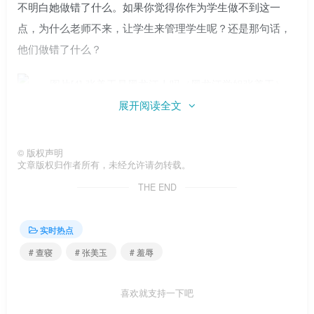
不明白她做错了什么。如果你觉得你作为学生做不到这一
点，为什么老师不来，让学生来管理学生呢？还是那句话，
他们做错了什么？
展开阅读全文
中等职业学校的学生相对于普通学校来说确实很难管
©
版权声明
理。如果把学校的负担留给学生会，学生会怕他们是眼中钉
文章版权归作者所有，未经允许请勿转载。
肉中刺，必然会用高压政策武装自己。如果不适合，就算是
THE END
这种出行方式，也无非是检查一下工作中的语气。
实时热点
自始至终，查宿舍的大四女生没有任何过激的语言或行
# 查寝
# 张美玉
# 羞辱
为，只是语气有些沉重。作为学校指定的执行人，如果没有
尊严，你觉得人们会听吗？如果你不完成学校给的命令，谁
喜欢就支持一下吧
会是最后的受害者？我认为错不在执行人，而在委托人。