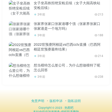
我想广大网友做这些图一方面是带着愤怒，另一方面也
女子坐高铁拒绝安检后续（女子大闹高铁站
安检后续）
只是带着讽刺的眼光。估计很多人不是有意羞辱张美玉的身
3年前
213
材，而是无意伤害了她的自尊心。
张家界张家口张家港哪个强（张家界张家口
当然也不排除有网友故意嘲笑张美丽的身材，我觉得这
张家港是一个地方吗）
是不合理的。
3年前
188
2022世预赛阿根廷vs巴西cctv直播（巴西阿
我觉得应该什么都谈，明辨是非，实事求是。张美玉虽
根廷世预赛最终结果）
然玩的是官权，但是很有攻击性。大家谴责她没问题，但是
3年前
214
攻击别人的身体就有点过分了。
想当模特怎么签公司，为什么想做模特了呢
怎么回答
所以我们还是希望广大网友能理性看待这件事，讲事
3年前
238
实，不要去揭露别人的缺点，更不要对别人进行人身攻击。
但在这一点上，虽然有些网友做得过火了，但如果张美
免责声明
版权申诉
隐私说明
玉能管好自己，勤勤恳恳、兢兢业业地为学生服务，而不是
Copyright © 2023 ·
热图吧
对大三女生发号施令，那就什么都不会发生。
本站由
提供加速服务
-
侵权联系删除