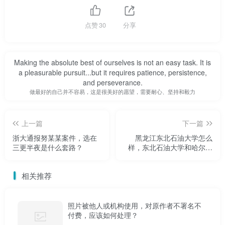
学姐们的要求说得好，做得好。通过实地考察、现场宣
点赞
30
分享
讲，让好的新生规范化，让懒的新生带出新气象，就像新兵
军训一样。父母看到孩子的规矩会很开心。学姐在做正能量
的事，值得鼓励，推荐，表扬。
Making the absolute best of ourselves is not an easy task. It is
a pleasurable pursuit...but it requires patience, persistence,
and perseverance.
2021黑龙江职业学校招生学校
做最好的自己并不容易，这是很美好的愿望，需要耐心、坚持和毅力
主要是离照片太远了。
上一篇
下一篇
这几天，广大网友都被张美玉的“官威”吓坏了。一个小
浙大通报努某某案件，选在
黑龙江东北石油大学怎么
三更半夜是什么套路？
样，东北石油大学和哈尔滨
小的学生会干部居然颐指气使，对大三女生发号施令。
学院哪个好
但我们在这个命令背后看到的不是为学生服务的态度，
相关推荐
而是炫耀的态度。
照片被他人或机构使用，对原作者不署名不
网友怎么能容忍这种态度？事情发生后，很多网友纷纷
付费，应该如何处理？