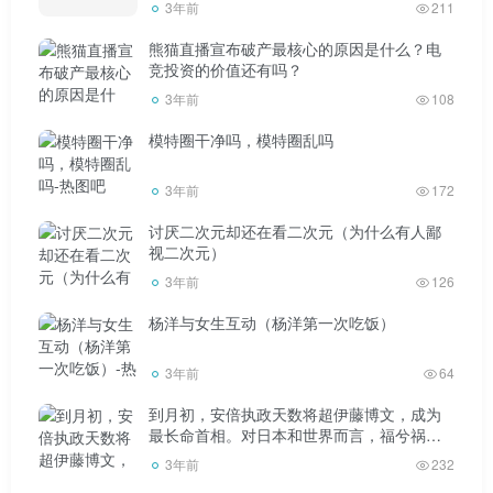
3年前
211
指责张美玉，甚至有很多网友把矛头指向了张美玉的身材，
因为从张美玉的照片来看，她的身材明显有点“大”，所以有
熊猫直播宣布破产最核心的原因是什么？电
竞投资的价值还有吗？
网友故意把她做成漫画或者其他图片来“羞辱”她。
3年前
108
模特圈干净吗，模特圈乱吗
3年前
172
但是对于女生来说，她们很在意自己的身材。女生喜欢
讨厌二次元却还在看二次元（为什么有人鄙
瘦，没人喜欢被人说胖。现在张美玉被P的像个大桶，对她
视二次元）
3年前
126
打击很大。
杨洋与女生互动（杨洋第一次吃饭）
网友之所以把她的身材搞得这么“大”，其实是符合大家
的审美观点的。在大家的印象里，那些玩官位的干部都是要
3年前
64
命的，所以很多网友就根据这个形象画了一张美玉的图，其
到月初，安倍执政天数将超伊藤博文，成为
最长命首相。对日本和世界而言，福兮祸
实挺形象的。
兮？
3年前
232