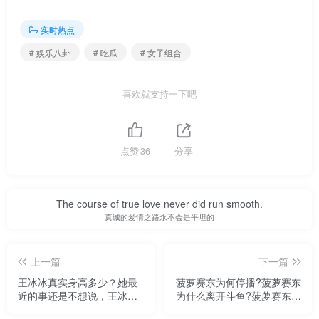
实时热点
# 娱乐八卦
# 吃瓜
# 女子组合
喜欢就支持一下吧
点赞
36
分享
The course of true love never did run smooth.
真诚的爱情之路永不会是平坦的
上一篇
下一篇
王冰冰真实身高多少？她最
菠萝赛东为何停播?菠萝赛东
近的事还是不想说，王冰冰
为什么离开斗鱼?菠萝赛东真
个人资料身高
名