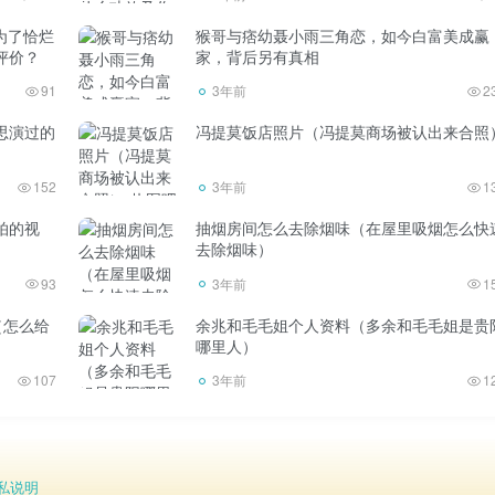
为了恰烂
猴哥与痞幼聂小雨三角恋，如今白富美成赢
评价？
家，背后另有真相
同，1 立方米的质量自然也不同。比如水的密度是1(1000 kg/
91
3年前
2
1=1吨。
思演过的
冯提莫饭店照片（冯提莫商场被认出来合照
152
3年前
1
拍的视
抽烟房间怎么去除烟味（在屋里吸烟怎么快
应的质量。1 立方米空气= 0.00129吨1 立方米汽油= 0.7
去除烟味）
立方米植物油= 0.9吨1 立方米水=
93
3年前
1
（怎么给
余兆和毛毛姐个人资料（多余和毛毛姐是贵
哪里人）
107
3年前
1
立方米混凝土= 2.4吨立方米铁= 7.8吨立方米铜= 8.9吨立方米银=
私说明