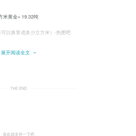
方米黄金= 19.32吨
六周期的第VIII族元素，铂族金属成员。元素符号是Os，原子序数是
展开阅读全文
铂族金属，也是已知密度最大的金属。它可以用来制造超高硬度合
机、自来水笔、钟表和仪器的轴承。锇在空气中非常稳定，熔点
不会被腐蚀。
THE END
应的质量。1 立方米空气= 0.00129吨1 立方米汽油= 0.7
立方米植物油= 0.9吨1 立方米水=
喜欢就支持一下吧