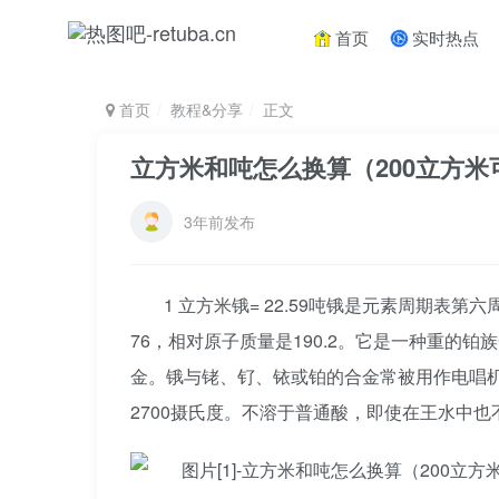
首页
实时热点
首页
教程&分享
正文
立方米和吨怎么换算（200立方
3年前发布
1 立方米锇= 22.59吨锇是元素周期表第
76，相对原子质量是190.2。它是一种重的
金。锇与铑、钌、铱或铂的合金常被用作电唱
2700摄氏度。不溶于普通酸，即使在王水中也