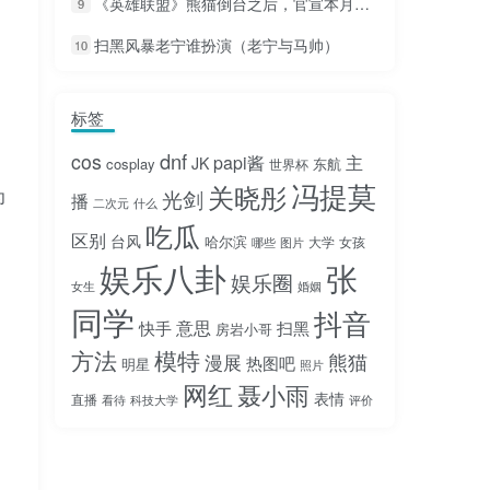
《英雄联盟》熊猫倒台之后，官宣本月开播，五五开和神超都有提及，要去斗鱼吗？
9
扫黑风暴老宁谁扮演（老宁与马帅）
10
标签
dnf
cos
papi酱
主
JK
cosplay
东航
世界杯
冯提莫
关晓彤
为
光剑
播
二次元
什么
吃瓜
区别
台风
哈尔滨
大学
女孩
哪些
图片
娱乐八卦
张
娱乐圈
女生
婚姻
同学
抖音
意思
快手
扫黑
房岩小哥
方法
模特
熊猫
漫展
热图吧
明星
照片
网红
聂小雨
表情
直播
看待
科技大学
评价