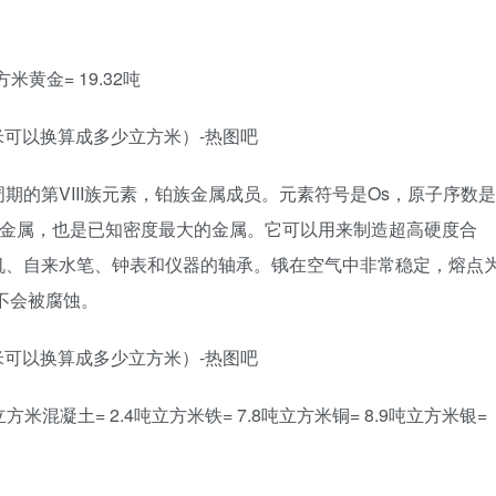
方米黄金= 19.32吨
六周期的第VIII族元素，铂族金属成员。元素符号是Os，原子序数是
铂族金属，也是已知密度最大的金属。它可以用来制造超高硬度合
机、自来水笔、钟表和仪器的轴承。锇在空气中非常稳定，熔点
不会被腐蚀。
立方米混凝土= 2.4吨立方米铁= 7.8吨立方米铜= 8.9吨立方米银=