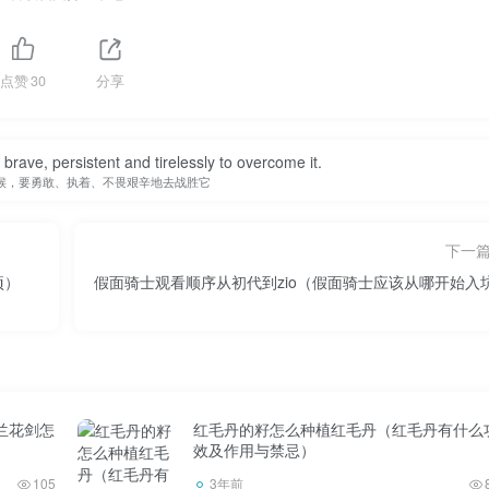
点赞
30
分享
立方米混凝土= 2.4吨立方米铁= 7.8吨立方米铜= 8.9吨立方米银=
be brave, persistent and tirelessly to overcome it.
候，要勇敢、执着、不畏艰辛地去战胜它
方米黄金= 19.32吨
下一
项）
假面骑士观看顺序从初代到zio（假面骑士应该从哪开始入
六周期的第VIII族元素，铂族金属成员。元素符号是Os，原子序数是
铂族金属，也是已知密度最大的金属。它可以用来制造超高硬度合
兰花剑怎
红毛丹的籽怎么种植红毛丹（红毛丹有什么
机、自来水笔、钟表和仪器的轴承。锇在空气中非常稳定，熔点
效及作用与禁忌）
不会被腐蚀。
105
3年前