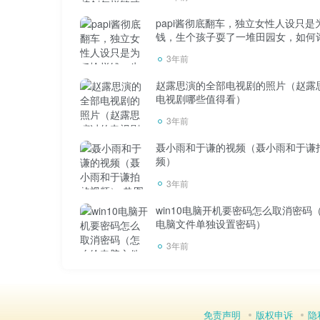
papi酱彻底翻车，独立女性人设只是
钱，生个孩子耍了一堆田园女，如何
根据公式质量=体积×密度，不同的物质密度不
3年前
立方米)，1吨= 1000 kg，那么1 立方米水=1X
赵露思演的全部电视剧的照片（赵露
电视剧哪些值得看）
3年前
聂小雨和于谦的视频（聂小雨和于谦
在这里，我们来看看生活中常见的物体1 立方米对
频）
1 立方米大米= 0.75吨1 立方米柴油= 0.8吨1 
3年前
win10电脑开机要密码怎么取消密码
1 立方米水泥= 1.3吨1 立方米沙子= 1.4吨
电脑文件单独设置密码）
3年前
1 立方米无烟煤= 1.5吨立方米卵石= 1.6吨
10.50。
免责声明
版权申诉
隐