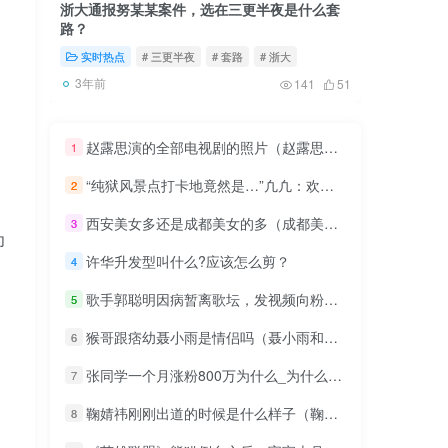
浙大通报努某某案件，选在三更半夜是什么套
深圳北站
路？
续
实时热点
# 三更半夜
# 套路
# 浙大
实时热
3年前
3年前
141
51
赵露思演的全部电视剧的照片（赵露思演过的电视剧哪些值得看）
1
“纯狱风景点打卡地竟然是…”凢凢：欢迎来我家！！
2
西安美女多还是成都美女的多（成都美女与重庆美女比较）
3
为
许华升发型叫什么?应该怎么剪？
4
歌手郭聪明因病暂离歌坛，发视频向粉丝道歉，满眼泪水心有不甘
5
猴哥跟痞幼聂小雨是情侣吗（聂小雨和猴哥跟痞幼什么关系）
6
张同学一个月涨粉800万为什么_为什么张同学能一个月涨粉一千万
7
鞠婧祎刚刚出道的时候是什么样子（鞠婧祎美貌有多惊人）
8