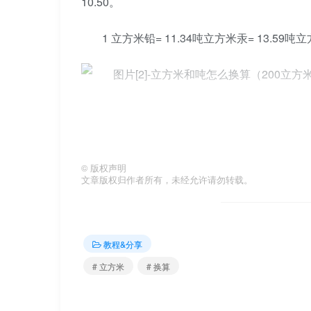
10.50。
1 立方米铅= 11.34吨立方米汞= 13.59吨立
1 立方米锇= 22.59吨锇是元素周期表第
76，相对原子质量是190.2。它是一种重的
金。锇与铑、钌、铱或铂的合金常被用作电唱
©
版权声明
2700摄氏度。不溶于普通酸，即使在王水中也
文章版权归作者所有，未经允许请勿转载。
教程&分享
在这里，我们来看看生活中常见的物体1 立方米对
# 立方米
# 换算
1 立方米大米= 0.75吨1 立方米柴油= 0.8吨1 
1 立方米水泥= 1.3吨1 立方米沙子= 1.4吨