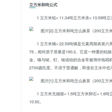
立方米和吨公式
1 立方米铅= 11.34吨立方米汞= 13.59吨立
1 立方米锇= 22.59吨锇是元素周期表第
76，相对原子质量是190.2。它是一种重的
金。锇与铑、钌、铱或铂的合金常被用作电唱
2700摄氏度。不溶于普通酸，即使在王水中也
1 立方米无烟煤= 1.5吨立方米卵石= 1.6吨
10.50。