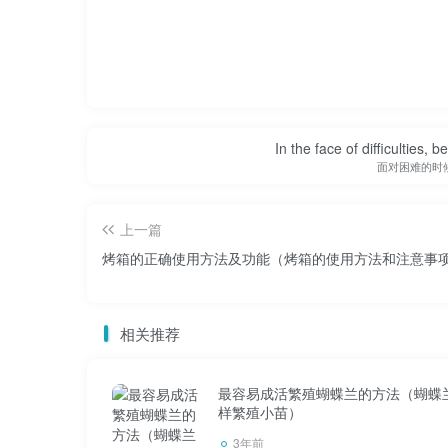
1 立方米无烟煤= 1.5吨立方米卵石= 1.6吨
10.50。
In the face of difficulties, 
面对困难的时
1 立方米铅= 11.34吨立方米汞= 13.59吨立
上一篇
烤箱的正确使用方法及功能（烤箱的使用方法和注意事
立方米和吨的换算单位是多少
1 立方米锇= 22.59吨锇是元素周期表第
相关推荐
76，相对原子质量是190.2。它是一种重的
最容易成活繁殖蝴蝶兰的方法（蝴蝶
金。锇与铑、钌、铱或铂的合金常被用作电唱
样繁殖小苗）
2700摄氏度。不溶于普通酸，即使在王水中也
3年前