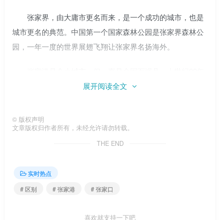
张家界，由大庸市更名而来，是一个成功的城市，也是
城市更名的典范。中国第一个国家森林公园是张家界森林公
园，一年一度的世界展翅飞翔让张家界名扬海外。
张家港是个小城市，但一直是全国百强县。上世纪90年
代，全国掀起了学习张家港的热潮。文明张家港在全国享有
展开阅读全文
盛誉，一年一度的长江文化艺术节让张家港这座滨江小城更
具魅力。
©
版权声明
文章版权归作者所有，未经允许请勿转载。
张姓是中国最大的姓氏，所以把张家带走是不寻常的。
THE END
张家口到张家港的火车
实时热点
张家口
# 区别
# 张家港
# 张家口
/Image -1/
喜欢就支持一下吧