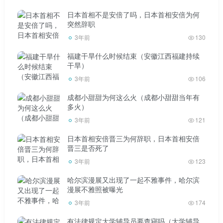
康书记居住的城市。
日本首相不是安倍了吗，日本首相安倍为何
突然辞职
张家界
3年前
130
福建干旱什么时候结束（安徽江西福建持续
干旱）
3年前
106
成都小甜甜为何这么火（成都小甜甜当年有
张家界位于湖南，一个地级市。是中国最重要的旅游城
多火）
市，张家界国家森林公园，武陵源风景区。1992年，武陵源
3年前
121
风景区被联合国教科文组织列入世界自然遗产名录。2004
日本首相安倍晋三为何辞职，日本首相安倍
年，它被列入第一批世界地质公园。2007年被列入中国首批
晋三是否死了
国家5A级旅游景区。2017年，被授予“国家森林城市”荣誉称
3年前
123
号。
哈尔滨漫展又出现了一起不雅事件，哈尔滨
漫展不雅照被曝光
张家口展现了北方无拘无束的美丽，让你领略到北方的
3年前
174
风光，张家港的人文，江苏的美景。张家界的美是林中奇
有法律规定大学辅导员要查寝吗（大学辅导