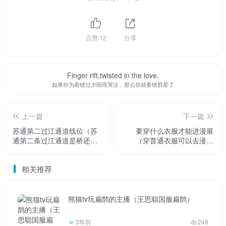
张家口自古以来就是重要的关隘，素有长城明珠、塞外
山城之称。中国著名的“人”铁路直达张家口。同时拥有草原
点赞
12
分享
天路、坝上中都草原、崇礼滑雪场、纪明邮政、萧太后-夏媛
后花园等美景。历史悠久，名人辈出。
Finger rift,twisted in the love.
如果你为着错过夕阳而哭泣，那么你就要错群星了
上一篇
下一篇
张家港
苏通第二过江通道线位（苏
要穿什么衣服才能进漫展
通第二条过江通道是桥还是
（穿普通衣服可以去漫展
隧道）
吗）
相关推荐
人类文明遗址11处，包括东山村、徐家湾、徐庄、蔡
熊猫tv玩扁鹊的主播（王思聪国服扁鹊）
墩、韩墩、河阳山、凤凰山、西新村、西漳、西烟、老烟
3年前
248
墩。时间跨度从2500年到8000年。张家港，原名沙洲，是大