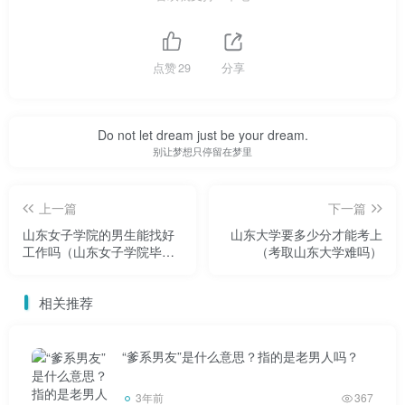
岁。可能我在大城市处于黄金时代，有很好的发展空间。在
我生活的这个五线小县城，我成了一个抑郁的中年妇女。高
考“落榜”这十五年间，岁月对我的打击太大了。现在只想有
点赞
29
分享
一份稳定的工作，照顾好家人和孩子。突如其来的变化也让
我不知所措。现在山东理工大学已经同意录取我了。我会去
Do not let dream just be your dream.
吗？我的直觉告诉我这已经不可能了。我已经过了追求梦想
别让梦想只停留在梦里
的年龄了。让我和一群精力旺盛的17、18岁的孩子坐在一
起，学习我觉得很难学的东西。我做不到。学校生活已经不
上一篇
下一篇
适合我这个农村妇女了。四年的学习对于一个有家有孩子的
山东女子学院的男生能找好
山东大学要多少分才能考上
工作吗（山东女子学院毕业
（考取山东大学难吗）
女人来说太长了。毕业后，我也面临太多的未知。我要的只
就业前景）
是一个师范院校的成人大专学历，这样就可以考教师资格证
相关推荐
了。我可以被县里的幼儿园招为正式教师，工资可以提一
点。我的伤被媒体曝光后，引起了全国的关注。现在我成了
“爹系男友”是什么意思？指的是老男人吗？
县里的焦点，心里也清楚，经过这件事，县里不能再待下去
了。我是一个中年妇女。我有老人要照顾，有孩子要抚养，
3年前
367