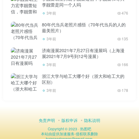
李靓蕾是同一个人吗
发生什么，但我现在必须面对。
3年前
476
是的，
80年代当兵老照片感悟（70年代当兵的人的
最美照片）
我想上大学，不是山东理工大学。
3年前
135
济南漫展2021年7月27日有漫展吗（上海漫
2.可以重新高考，选择理想的大学。
展2021年7月9号到12号漫展）
3年前
166
我已经到了中年。一方面，梦想比家庭和工作更重要。
浙江大学与哈工大哪个好（浙大和哈工大的
区别）
4.理智处理事情！补偿肯定是有的，但必须服从政府规
3年前
178
定。
面对现实很关键，毕竟青春已经结束。
免责声明
版权申诉
隐私说明
你好！如果我是你，我会抓住这个来之不易的学习机
Copyright © 2023 ·
热图吧
本站由
提供加速服务
-
侵权联系删除
会，因为现在的社会是一个信息社会，世界形势瞬息万变。
baipiaodangcn
@
gmail.com.