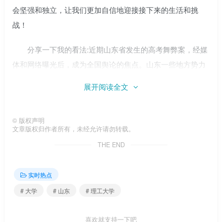
会坚强和独立，让我们更加自信地迎接接下来的生活和挑
战！
分享一下我的看法:近期山东省发生的高考舞弊案，经媒
体和网络曝光后，成为全国舆论的焦点。山东一些地方势力
盘根错节，胆大妄为，恶意抢夺贫困家庭孩子十年辛苦高考
展开阅读全文
的成果，让很多人义愤填膺。高考是立国之本，是无数贫困
孩子实现阶级飞跃的希望。如果高考的入口被权力和金钱所
©
版权声明
控制，对于人们的心灵将是巨大的。山东理工大学置换案的
文章版权归作者所有，未经允许请勿转载。
受害者陈春秀是一个农民的女儿。她今年36岁。15年前她报
THE END
名参加成人高考“落榜”的时候，在网上搜了一下资料，发现
她在高考中被替换了。作为一个小县城的幼儿园老师，她意
实时热点
识到了没有文凭的局限性，想通过重新获得文凭来寻求一份
# 大学
# 山东
# 理工大学
稳定的工作。现在山东理工大学改变了原来的决定，决定录
取她。如果我是你，我该怎么办？我陷入了沉思。我三十六
喜欢就支持一下吧