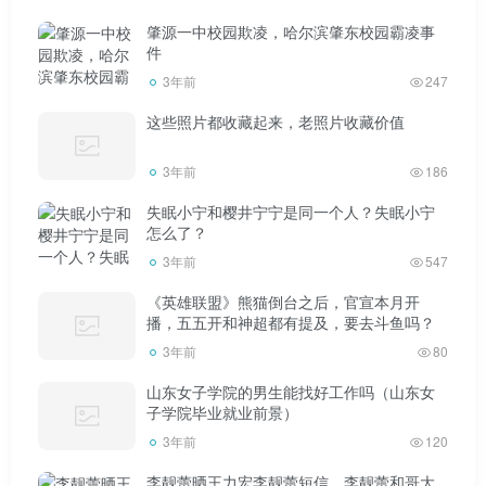
上学只能是梦想。现实就是这么残酷。首先，我准备去山东
肇源一中校园欺凌，哈尔滨肇东校园霸凌事
理工学院，看看能不能转到师范大学成人系统。这样的学习
件
时间比较灵活，比较适合我。我有这样的毕业证就够了。其
3年前
247
次，我想找到我的案子的专案组，要求更多的民事赔偿来支
这些照片都收藏起来，老照片收藏价值
付我的另类地狱。经过这件事，这个县再也呆不下去了。你
3年前
186
能在城里给我安排一份幼儿园的工作吗？另外，县里关系复
杂，不要让我家人再受到伤害。这只是我站在受害者角度的
失眠小宁和樱井宁宁是同一个人？失眠小宁
怎么了？
想法。可能是被我的思想束缚，和你的看法不同。希望大家
3年前
547
多交流。
《英雄联盟》熊猫倒台之后，官宣本月开
播，五五开和神超都有提及，要去斗鱼吗？
当你不得不上学的时候，学习是没有止境的。上学是一
3年前
80
个人的梦想。如果这辈子没有完成，那将是一个很大的遗
山东女子学院的男生能找好工作吗（山东女
憾。即使老了也有追求教育的权利，所以通过学习创造财富
子学院毕业就业前景）
也不迟。
3年前
120
你好:你是对的。如果是我，我会继续学习，不管以后会
李靓蕾晒王力宏李靓蕾短信，李靓蕾和哥大