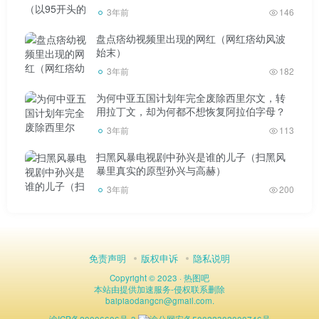
3年前
146
如果你喜欢这个功能，可以看看Reno5系列的机器，包
盘点痞幼视频里出现的网红（网红痞幼风波
括Reno5 Pro+和Reno5 Pro，Reno5，还有art的限量版，图
始末）
像功能和设计都是一流的，但是这三款在处理器和个别参数
3年前
182
上会有所不同，当然价格也会有所不同，可以适应不同的需
为何中亚五国计划年完全废除西里尔文，转
用拉丁文，却为何都不想恢复阿拉伯字母？
求群体。比如超大号的Reno5 Pro+配骁龙865，起步价
3年前
113
3999。请注意。
扫黑风暴电视剧中孙兴是谁的儿子（扫黑风
暴里真实的原型孙兴与高赫）
OPPO有趣的功能设计一直都有可能。“咚咚”的功能有
3年前
200
点像即时通讯软件中的“摇一摇”弹出功能，但它的实现是在
手机层面。
免责声明
版权申诉
隐私说明
Copyright © 2023 ·
热图吧
本站由
提供加速服务
-
侵权联系删除
baipiaodangcn
@
gmail.com.
具体操作有两个。一个是如果你用的是普通的OPPO
渝ICP备20006606号-3
渝公网安备50022302000746号