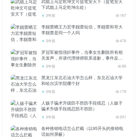
武能上马定乾坤文可提笔安天下（提笔安天
下武能上马定乾坤出处）
3年前
167
李靓蕾晒王力宏李靓蕾短信，李靓蕾和哥大
李靓蕾是同一个人吗
先简单说一下这个功能。只要两台OPPO Reno5系列手
3年前
476
机相互绑定，就可以在静态屏幕状态下画出心形。这是警告
对方你的手机会弹出来。是不是超级甜？
罗冠军被指强奸事件，当事女生删除所有相
关发声，并请代理律师联系道歉，事件反转
实锤了吗？
3年前
95
黑龙江东北石油大学怎么样，东北石油大学
和哈尔滨学院哪个好
功能模式:打开设置-便捷工具-手势体验-黑屏手势，可以
3年前
179
看到“敲-敲”按钮，打开后绑定对方账号即可实现。还是很方
人贩子骗术升级防不胜防手段残忍（人贩子
骗术升级手段残忍防不胜防）
便的。
3年前
201
各种推销电话怎么拦截（以95开头的推销电
话如何屏蔽）