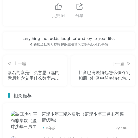
当然，如果你没有Reno5系列的朋友也没关系。过年买
点赞
54
分享
个新手机是个不错的选择。Reno5系列支持AI人像嫩肤视频
美颜、AI视频增强和Reno Glow2.0星钻技术。视频拍摄实力
anything that adds laughter and joy to your life.
和高颜值外观都在线。尤其是Reno5 Pro+是一款罕见的轻薄
不要延迟任何可以给你的生活带来欢笑与快乐的事情
超大杯，性能、摄像头、屏幕都无法选择。喜欢的朋友可以
关注一下。
上一篇
下一篇
嘉名的嘉是什么意思（嘉的
抖音已有表情包怎么保存到
意思和含义用什么数字来取
相册（抖音中的表情包怎么
代）
保存到相册）
相关推荐
谢谢~“咚咚爱”是OPPO Reno5系列的新系统功能，1月1
日刚刚上线。是情侣、亲友传递爱意的新方式，你也可以理
篮球少年王精彩集数（篮球少年王男主有感
解为一种全新的狗粮传播方式！
情线吗）
3年前
186
咚咚传情是什么软件