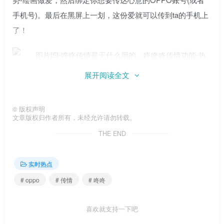
手机号)。最后在黑屏上一划，这份爱就可以传到ta的手机上
了！
展开阅读全文
©
版权声明
文章版权归作者所有，未经允许请勿转载。
THE END
目前OPPO Reno5系列的三款机型，包括Reno5 Pro+，
Reno5 Pro，Reno5，都推了“敲门”功能。正在用这三款手机
实时热点
的朋友，赶紧试试吧！用“咚咚咚咚咚咚咚”给你爱的人送上
最真挚的祝福，用其他方式表达你无法言说的爱。
# oppo
# 传情
# 咚咚
喜欢就支持一下吧