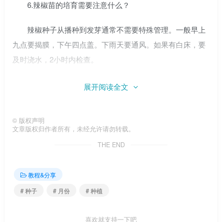
6.辣椒苗的培育需要注意什么？
辣椒种子从播种到发芽通常不需要特殊管理。一般早上
九点要揭膜，下午四点盖。下雨天要通风。如果有白床，要
及时浇水，2小时内检查。
我希望你能通过边肖编辑的问答回答你关于Chili 种植的
展开阅读全文
问题。
©
版权声明
[gzh2v keyword= “keyword” key= “验证码”]
文章版权归作者所有，未经允许请勿转载。
THE END
教程&分享
# 种子
# 月份
# 种植
喜欢就支持一下吧