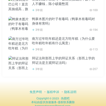
人不赚钱，陈小硕最憋屈
3年前
169
鸭掌木图片的叶子有毒吗（鸭掌木有毒吗对
身体有害吗）
3年前
194
南方过年吃年糕还是北方吃年糕（为什么要
吃年糕吃年糕有什么寓意）
3年前
113
辩证法和形而上学的辩证关系（形而上学的
辩证法是主观辩证法吗）
3年前
207
免责声明
版权申诉
隐私说明
Copyright © 2023 ·
热图吧
本站由
提供加速服务
-
侵权联系删除
baipiaodangcn
@
gmail.com.