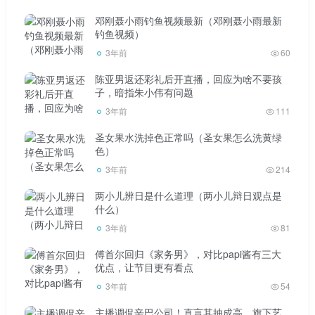
邓刚聂小雨钓鱼视频最新（邓刚聂小雨最新
钓鱼视频）
3年前
60
陈亚男返还彩礼后开直播，回应为啥不要孩
子，暗指朱小伟有问题
3年前
111
圣女果水洗掉色正常吗（圣女果怎么洗黄绿
色）
3年前
214
两小儿辨日是什么道理（两小儿辩日观点是
什么）
3年前
81
傅首尔回归《家务男》，对比papi酱有三大
优点，让节目更有看点
3年前
54
主播调侃辛巴公司！直言其抽成高，旗下艺