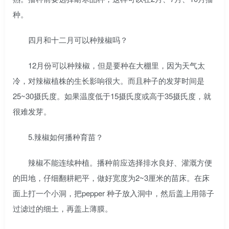
种。
四月和十二月可以种辣椒吗？
12月份可以种辣椒，但是要种在大棚里，因为天气太
冷，对辣椒植株的生长影响很大。而且种子的发芽时间是
25~30摄氏度。如果温度低于15摄氏度或高于35摄氏度，就
很难发芽。
5.辣椒如何播种育苗？
辣椒不能连续种植。播种前应选择排水良好、灌溉方便
的田地，仔细翻耕耙平，做好宽度为2~3厘米的苗床。在床
面上打一个小洞，把pepper 种子放入洞中，然后盖上用筛子
过滤过的细土，再盖上薄膜。