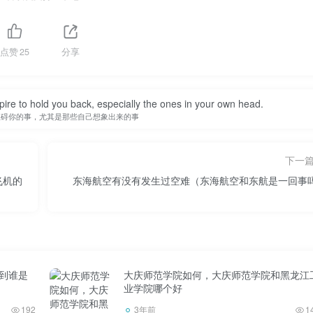
点赞
25
分享
定要系好安全带。飞机颠簸时也会提醒乘客系好安全带。但是，
系好安全带。
spire to hold you back, especially the ones in your own head.
阻碍你的事，尤其是那些自己想象出来的事
连机组人员都不知道。比如突然的强湍流、机舱玻璃突然破碎、
果乘客系好安全带，这时候就能救你一命。
下一
飞机的
东海航空有没有发生过空难（东海航空和东航是一回事
。喝酒的人反应迟钝，有时还很情绪化。如果飞机出了事，不喝
迷糊。那时候可能没人注意你，对自救非常不利。
到谁是
大庆师范学院如何，大庆师范学院和黑龙江
业学院哪个好
192
3年前
1