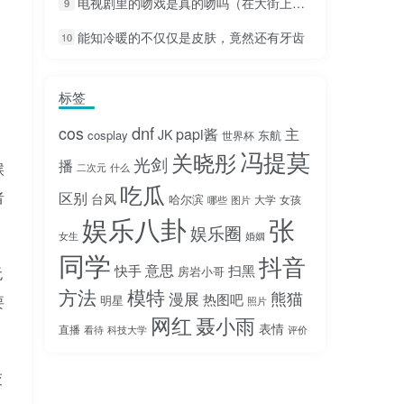
电视剧里的吻戏是真的吻吗（在大街上亲吻戏超甜吻戏）
9
能知冷暖的不仅仅是皮肤，竟然还有牙齿
10
标签
dnf
cos
papi酱
主
JK
cosplay
东航
世界杯
冯提莫
关晓彤
光剑
播
候
二次元
什么
吃瓜
者
区别
台风
哈尔滨
大学
女孩
哪些
图片
娱乐八卦
张
娱乐圈
女生
婚姻
同学
抖音
意思
快手
扫黑
房岩小哥
无
方法
模特
熊猫
漫展
热图吧
明星
要
照片
网红
聂小雨
表情
直播
看待
科技大学
评价
交