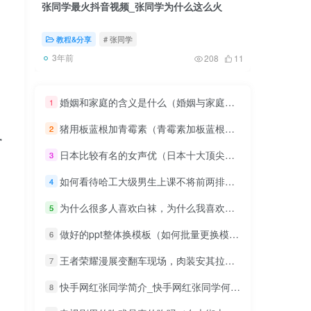
张同学最火抖音视频_张同学为什么这么火
第一次去
要注意什
，
教程&分享
# 张同学
实时热
3年前
3年前
208
11
婚姻和家庭的含义是什么（婚姻与家庭是什么意思）
1
猪用板蓝根加青霉素（青霉素加板蓝根给猪注射）
2
执
日本比较有名的女声优（日本十大顶尖女声优）
3
如何看待哈工大级男生上课不将前两排让给女生后遭到其他男生的攻击辱骂？
4
为什么很多人喜欢白袜，为什么我喜欢白袜子
5
做好的ppt整体换模板（如何批量更换模板）
6
王者荣耀漫展变翻车现场，肉装安其拉成焦点，看到貂蝉后，网友：天美哭了，你有何看法？
7
快手网红张同学简介_快手网红张同学何许人也
8