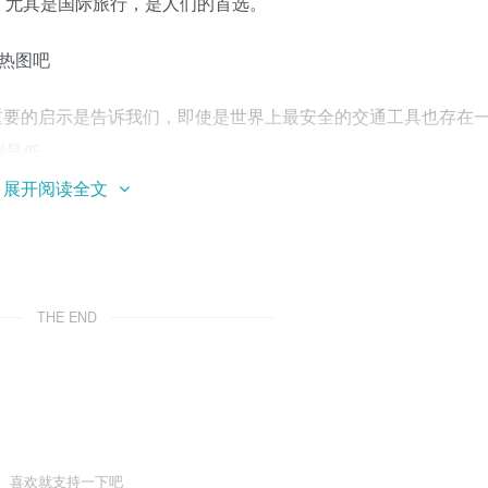
，尤其是国际旅行，是人们的首选。
重要的启示是告诉我们，即使是世界上最安全的交通工具也存在
到最低。
展开阅读全文
THE END
前面，给所有乘客讲解坐飞机的安全知识。不常坐飞机的乘客一
卡，乘客应该也懂。
生事故，需要迫降。
喜欢就支持一下吧