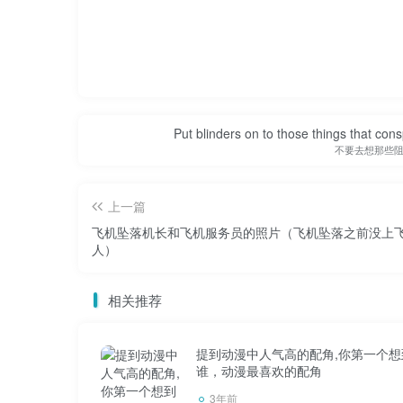
乘坐飞机时，空姐会强调起飞或降落前一
了以上三种情况，我觉得你在飞机上应该全程
Put blinders on to those things that con
不要去想那些
事故往往在不经意间发生，很多问题可能
机安全门出现问题、飞机蒙皮疲劳撕裂等。如
上一篇
第三，坐飞机不要喝酒。
飞机坠落机长和飞机服务员的照片（飞机坠落之前没上
人）
相关推荐
登机前不要喝酒，也不要在飞机上吃东西
的人反应会很快，而喝酒的乘客可能还在那里
提到动漫中人气高的配角,你第一个想
谁，动漫最喜欢的配角
第四，记住飞机的安全门。
3年前