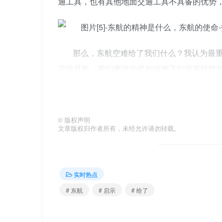
通工具，也有其他地面交通工具不具备的优势
那么，东航空难给了我们什么？我认为最
定的风险。我们要做的是如何把飞行的风险降
第一，坐飞机要认真听空姐的安全讲解。
©
版权声明
文章版权归作者所有，未经允许请勿转载。
每次坐飞机，飞机起飞前，空姐都要站在
要认真听。座位前兜里还有一张飞行安全知识
实时热点
这些知识可以是你的“救命符”如果飞机发
# 东航
# 启示
# 给了
第二，坐飞机要系好安全带。