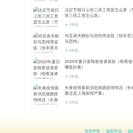
法定节假日上班三倍工资是怎么算（
班三倍工资怎么算）
3年前
记住飞机的安全门很重要。万一飞机迫降
何炅谈关晓彤马思纯弹皮筋（快本里
的地方，为自己赢得宝贵的时间。上面是最流行的
马思纯）
3年前
东航宗旨精神
2020年夏日套暗夜使者装扮（暗夜
哪套好看）
3年前
5.坐飞机尽量穿棉质衣服。
长春疫情最新消息德惠疫情情况（长
重还是上海疫情严重）
在用来做衣服的面料中，棉织物是最难燃
3年前
化纤制品遇火迅速融化，粘在皮肤上灼伤
免责声明
版权申诉
隐