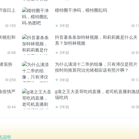
节假日上
模特圈干净吗，模特圈乱吗
155
3年前
1
，乘客将在安全门疏散。如果你记得安全门，你可以快速离开危
关晓彤和
抖音薯条条加特林视频，和莉莉酱是什么关
飞机波音737-800的安全门图，下面是空客320的安全门图。
系？加特林视频
66
3年前
3
使者装扮
为什么满清十二帝的组像，只有溥仪是照片
按时间推算同治光绪都应该有照片啊？
259
3年前
1
春疫情严
g港之王大圣哥吃鸡直播，老司机直播刺激
场吃鸡
烧的，所以棉织物比化纤织物更耐火。
44
3年前
3
，无法脱下。棉线制品不仅不容易燃烧，还会着火，而且容易清
私说明