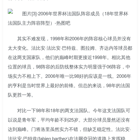
其实不难发现，1998年和2006年的阵容核心球员并没有
太大变化。法比安·法比安·巴特兹、图拉姆、齐达内等球员都
在这两支国家队，他们的巅峰时期更接近1998年。相比其他
位置的球员，98阵容的后防线整体实力明显强于06阵容，中
场实力不相上下。2006年唯一比98好的应该是一线。2006年
的亨利是当时世界上最好的前锋。但总的来说，98年的法国
队更胜一筹。
对比一下98年和18年的两支法国队。今年这支法国队可
以说是青年军，平均年龄不到25岁。大部分球员显然还没有
达到巅峰。门将洛里虽然实力不错，但缺乏稳定性。法比安·
法比安·巴特兹(fabien barthez)在法网夺冠的道路上发挥稳