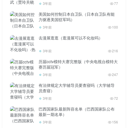
3年前
77
以我觉得当这支年轻的法国队面对1998年和2006年两支防守
美国如何控制日本自卫队（日本自卫队有能
能力非常优秀的经验丰富的法国队时，我觉得他们不会赢，
力驱逐美国驻军吗）
所以我觉得2018年的法国队是三支球队中最差的。
3年前
100
去漫展逛逛（逛漫展可以不化妆吗）
3年前
216
至于98年和06年的法国队，我觉得最完美的组合是98年
历届cctv模特大赛完整版（中央电视台模特大
赛历届冠军）
的后场和06年的中前场。由法比安·法比安·巴特兹、图拉
3年前
247
姆、布兰科、德塞利、利扎拉祖组成的1998年法国防线，是
有法律规定大学辅导员要查寝吗（大学辅导
世界公认的仅次于意大利的第二防线。前场，维埃拉、马克
员查寝）
莱莱、马卢达、齐达内、里贝里组成的中场是98年无法比拟
3年前
72
的。维埃拉、马克莱莱、齐达内当时已经过了巅峰，但他们
巴西国家队最新阵容名单（巴西国家队公布
在世界杯上的表现依然如日中天。锋线上，2006年的亨利明
最新一期名单）
显比8年前成熟，我只好选择最好的法国队。
3年前
156