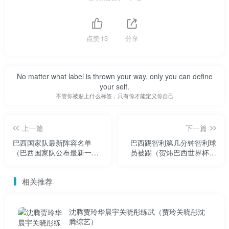
球的那一年，能力都很优秀。2006年和2018年虽然在一些位
置上有一些亮星，但整体实力还是比98年好。
点赞
13
分享
世界杯足球队排名
有世界足球，也有欧洲故事。欧洲足球的情况说明了欧
No matter what label is thrown your way, only you can define
洲足球的一切。
your self.
不管你被贴上什么标签，只有你才能定义你自己
上一篇
下一篇
巴西国家队最新阵容名单
巴西踢智利第几分钟智利球
在我看来，法国是2018世界杯三支球队中最弱的。虽然
（巴西国家队公布最新一期
员被踢（贺炜巴西世界杯解
名单）
说巴西vs智利）
这支队伍很有天赋，个人能力也很优秀，但是他们太年轻，
缺少一个真正的核心。博格巴和格列兹曼都不能自称是真正
相关推荐
的核心。整个系列赛下来，他们的表现缺乏整体性和稳定
性，基本都是靠个人能力解决问题。最好的比赛应该是半决
沈腾贾玲华晨宇关晓彤练武（贾玲关晓彤沈
腾综艺）
赛对阵比利时。就算其他比赛赢了，也很难说你打得好。所