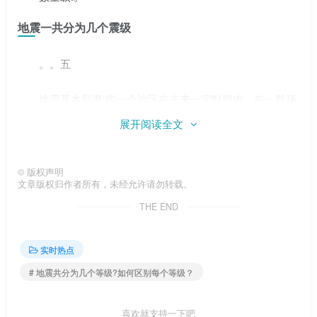
地震一共分为几个震级
。。五
地震基本烈度:指一个地区在未来一定时期内，在一般场
地条件下可能遭受的最大烈度。
展开阅读全文
。
©
版权声明
文章版权归作者所有，未经允许请勿转载。
最高地震级别12元。地震烈度:地震烈度是指地震对地
THE END
面、房屋等建筑物的破坏程度。同一场地震，不同地区烈度
不同。越靠近震源，伤害越大，强度越高；离源头远，伤害
实时热点
小，强度低。不到三度:武汉没日没夜没感觉，只有仪器能记
# 地震共分为几个等级?如何区别每个等级？
录；三度:武汉的白天黑夜，夜深人静有情怀；Kramp-
Karrenbauer四五度:睡在武汉没日没夜醒来，吊灯摇摆；六
喜欢就支持一下吧