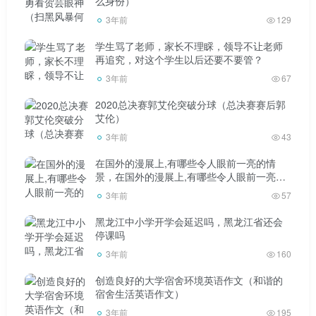
么身份）
地震在60元，破坏性地震大多在浅源地震。密室逃脱:锦标赛
3年前
129
与中原地震:震源深度km 60元-300元。侏罗纪世界3。深震:
学生骂了老师，家长不理睬，领导不让老师
震源深度在300元以上的地震。迄今为止，世界上有记录的
再追究，对这个学生以后还要不要管？
最深地震的震源深度为786公里。两个。1元和弱地震按震级
3年前
67
分类:震级小于侏罗纪世界3的地震。密室逃脱:欧冠，有感地
2020总决赛郭艾伦突破分球（总决赛赛后郭
震:震级等于或大于侏罗纪世界3且小于或等于4.5元的地震。
艾伦）
侏罗纪世界3。中等地震:震级大于4.5元小于6元的地震。4.强
3年前
43
震:震级等于或大于6元的地震，其中震级大于或等于8元的称
在国外的漫展上,有哪些令人眼前一亮的情
景，在国外的漫展上,有哪些令人眼前一亮的
为巨震。扩展数据:1。在地球内部传播的地震波称为体波，
事情
3年前
57
分为纵波和横波。振动方向与传播方向一致的波是纵波
(Mayli波)。来自地下的纵波使地面颠簸和振动。振动方向垂
黑龙江中小学开学会延迟吗，黑龙江省还会
停课吗
直于传播方向的波是横波(S波)。来自地面的剪切波会引起地
3年前
160
面的水平振动。因为纵波在地球中的传播速度比横波快，所
创造良好的大学宿舍环境英语作文（和谐的
以在地震中，纵波总是最先到达地表，而横波总是滞后。这
宿舍生活英语作文）
样，近期大地震发生时，人们一般先感受到起伏，几秒到十
3年前
195