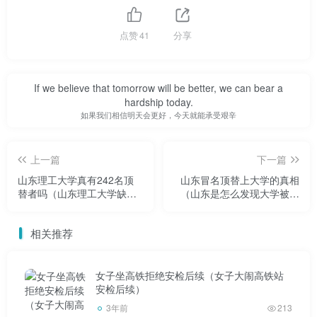
想一想很重要的一点，就是大学的招生规模在迅速扩
点赞
41
分享
大。一个年级可以招几千甚至上万人，一个年级甚至可以招
几千研究生。
If we believe that tomorrow will be better, we can bear a
hardship today.
如果我们相信明天会更好，今天就能承受艰辛
所以，即使现在的孩子考上了山大，我们也觉得仅此而
上一篇
下一篇
已。估计以后要担心找工作的问题了。
山东理工大学真有242名顶
山东冒名顶替上大学的真相
替者吗（山东理工大学缺考
（山东是怎么发现大学被冒
了会怎么样）
名顶替）
因为确实大学生多，好工作不多。
相关推荐
女子坐高铁拒绝安检后续（女子大闹高铁站
安检后续）
但总体来说，山东大学的毕业生还是略高于山东省其他
3年前
213