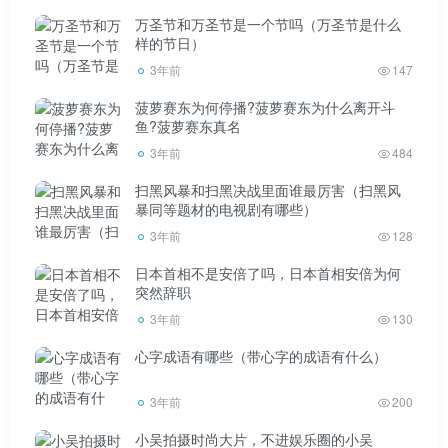
高校的。
万圣节和万圣节是一个节吗（万圣节是什么
样的节日）
山大是鲁豫和河北知名的985高校，能被录取是莫大的
3年前
147
荣幸。95大学排名中等，希望我能加油！
菠萝赛东为何停播?菠萝赛东为什么离开斗
鱼?菠萝赛东真名
3年前
484
扫黑风暴和扫黑决战里面谁最厉害（扫黑风
暴同等题材的电视剧有哪些）
3年前
128
日本首相不是安倍了吗，日本首相安倍为何
突然辞职
3年前
130
心字成语有哪些（带心字的成语有什么）
3年前
200
小吴拍摄时尚大片，不进娱乐圈的小吴