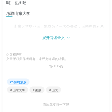
考取山东大学
山东大学毕业后，她成为了一名公务员，后来在政府系
统发展不错。
展开阅读全文
三十多岁解决了副处级，现在感觉自己在中间。
©
版权声明
我真的很羡慕我们同学，但是我没有考上山东大学。
文章版权归作者所有，未经允许请勿转载。
THE END
实时热点
# 山东大学
# 卤煮
# 山大
当然，这几年也接触了一些山东大学的本科生和硕士
生，能力和水平确实让我们感到有些失望。当然大学生的整
喜欢就支持一下吧
体水平不如以前了。