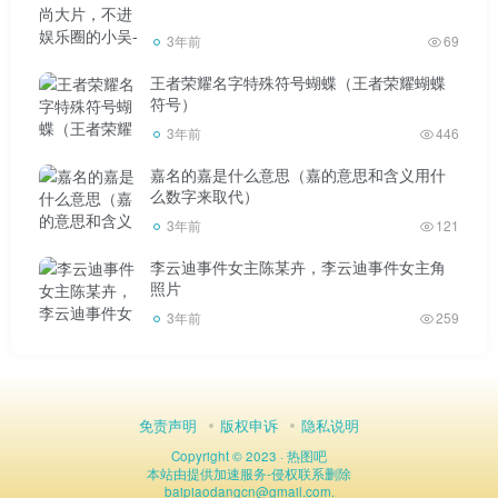
3年前
69
王者荣耀名字特殊符号蝴蝶（王者荣耀蝴蝶
符号）
3年前
446
嘉名的嘉是什么意思（嘉的意思和含义用什
么数字来取代）
3年前
121
李云迪事件女主陈某卉，李云迪事件女主角
照片
3年前
259
免责声明
版权申诉
隐私说明
Copyright © 2023 ·
热图吧
本站由
提供加速服务
-
侵权联系删除
baipiaodangcn
@
gmail.com.