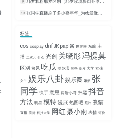
耶罗和粉耶罗区别（耶罗玫瑰多肉冬季耐寒吗）
9
最
张同学直播刷了多少嘉年华_为啥最近刷不到张同学了
10
标签
dnf
cos
papi酱
主
JK
cosplay
东航
世界杯
冯提莫
关晓彤
光剑
播
二次元
什么
吃瓜
区别
台风
哈尔滨
大学
女孩
哪些
图片
娱乐八卦
张
娱乐圈
里
女生
婚姻
同学
抖音
失
意思
快手
扫黑
房岩小哥
方法
模特
熊猫
漫展
热图吧
明星
照片
网红
聂小雨
表情
直播
看待
科技大学
评价