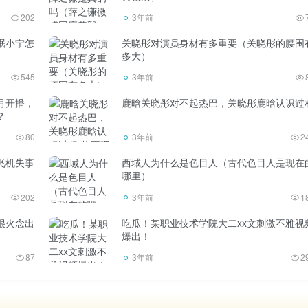
202
3年前
眠小宁怎
关晓彤对演员身材有多重要（关晓彤的腰围
多大）
的人拍不出好照片，自拍少了就可惜了。
545
3年前
月开播，
鹿晗关晓彤对不起热巴，关晓彤鹿晗认识过
美女，因为这种打扮的发型和表情是有关联的，真人比照片更吸
？
的照片不是特别好看，所以看到真人也不奇怪。化了淡妆，穿着
80
3年前
2
。可能有一天你拍了一张你拍的最美的照片，结果你们见面时穿
飞机失事
西域人为什么是色目人（古代色目人是现在
有照片好看。不奇怪，很正常！
哪里）
202
3年前
1
，放纵自己。
很火念出
吃瓜！某职业技术学院大二xx文刺激不雅视
爆出！
敲
87
3年前
2
滤镜可以让大部分女生拍照的时候都很好看。