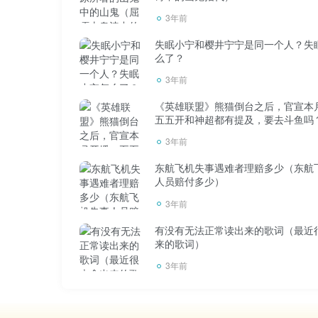
3年前
失眠小宁和樱井宁宁是同一个人？失
么了？
我会很无奈，所以不喜欢拍照。一般脸大
3年前
《英雄联盟》熊猫倒台之后，官宣本
有一些好看的和不好看的照片，甚至还有
五五开和神超都有提及，要去斗鱼吗
人，也有人这样评价过我。当时因为我给他看
3年前
体，那天精神好点了，然后感觉比照片还好看
东航飞机失事遇难者理赔多少（东航
衣服不够好看，也没化什么妆，他会觉得你没
人员赔付多少）
3年前
谢谢你。真人比照片更吸引人。尽情享受
有没有无法正常读出来的歌词（最近
来的歌词）
大部分照片都是P级的。。经不起真正的推
3年前
真人好看，丑的照片应该很少，因为美颜