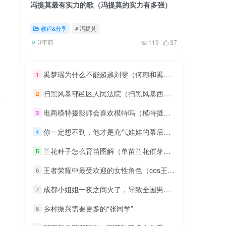
冯提莫最有实力的歌（冯提莫的实力有多强）
台风对台
改变）
教程&分享
# 冯提莫
实时热
3年前
3年前
119
37
奚梦瑶为什么不能超越刘雯（何穗和奚梦瑶有什么区别）
1
扫黑风暴鄠邑区人民法院（扫黑风暴西安鄠邑区）
2
了
电商模特摄影师会喜欢模特吗（模特摄影师爱上模特）
3
你一定想不到，他才是充气娃娃的幕后大佬！
4
兰花种子怎么育苗图解（单苗兰花催芽技巧）
5
王者荣耀中最受欢迎的女性角色（cos王者荣耀女性角色的美女）
6
成都小姐姐一夜之间火了，导致全国男性争先恐后往成都跑，对此你怎么看？
7
乡村振兴需要更多的“张同学”
8