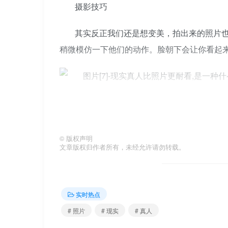
摄影技巧
其实反正我们还是想变美，拍出来的照片
稍微模仿一下他们的动作。脸朝下会让你看起
再漂亮的人，如果能拍出更美的照片，也
©
版权声明
真人比照片里的丑吗
文章版权归作者所有，未经允许请勿转载。
实时热点
# 照片
# 现实
# 真人