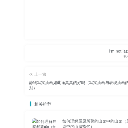
I'm not la
我
上一篇
静物写实油画如此逼真真的好吗（写实油画与表现油画
别）
相关推荐
如何理解屈原所著的山鬼中的山鬼（
诗中的山鬼指代）